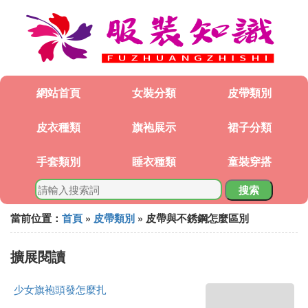
網站首頁
女裝分類
皮帶類別
皮衣種類
旗袍展示
裙子分類
手套類別
睡衣種類
童裝穿搭
搜索
當前位置：
首頁
»
皮帶類別
» 皮帶與不銹鋼怎麼區別
擴展閱讀
少女旗袍頭發怎麼扎