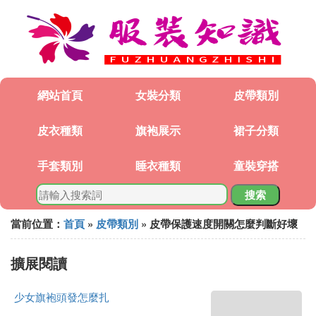
網站首頁
女裝分類
皮帶類別
皮衣種類
旗袍展示
裙子分類
手套類別
睡衣種類
童裝穿搭
搜索
當前位置：
首頁
»
皮帶類別
» 皮帶保護速度開關怎麼判斷好壞
擴展閱讀
少女旗袍頭發怎麼扎