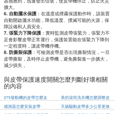
器感應到，迅速發出信號，使皮帶機停止，防止火災
擴大。
：在溫度或煙霧保護動作時，該裝置
6. 自動灑水保護
自動開啟灑水功能，降低溫度、撲滅可能的火源，保
障設備和人員安全。
：實時監測皮帶張緊力，張緊力不
7. 張緊力下降保護
足會影響皮帶正常運行，保護裝置能在張緊力下降到
一定程度時，讓皮帶機停機。
：可檢測皮帶是否出現撕裂情況，一旦
8. 防撕裂保護
皮帶撕裂，及時停止皮帶機，避免撕裂進一步擴大，
減少損失 。
與皮帶保護速度開關怎麼判斷好壞相關
的內容
275發動機的皮帶怎麼走
美的滾筒洗衣機怎麼調整皮
帶輪
感測器怎麼安裝皮帶
天籟驅動皮帶多少公里更換