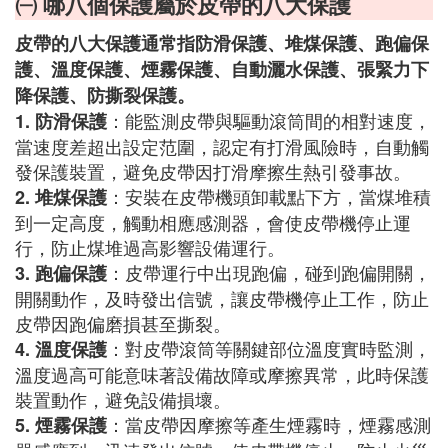
㈠ 哪八個保護屬於皮帶的八大保護
皮帶的八大保護通常指防滑保護、堆煤保護、跑偏保
護、溫度保護、煙霧保護、自動灑水保護、張緊力下
降保護、防撕裂保護。
：能監測皮帶與驅動滾筒間的相對速度，
1. 防滑保護
當速度差超出設定范圍，認定有打滑風險時，自動觸
發保護裝置，避免皮帶因打滑摩擦生熱引發事故。
：安裝在皮帶機頭卸載點下方，當煤堆積
2. 堆煤保護
到一定高度，觸動相應感測器，會使皮帶機停止運
行，防止煤堆過高影響設備運行。
：皮帶運行中出現跑偏，碰到跑偏開關，
3. 跑偏保護
開關動作，及時發出信號，讓皮帶機停止工作，防止
皮帶因跑偏磨損甚至撕裂。
：對皮帶滾筒等關鍵部位溫度實時監測，
4. 溫度保護
溫度過高可能意味著設備故障或摩擦異常，此時保護
裝置動作，避免設備損壞。
：當皮帶因摩擦等產生煙霧時，煙霧感測
5. 煙霧保護