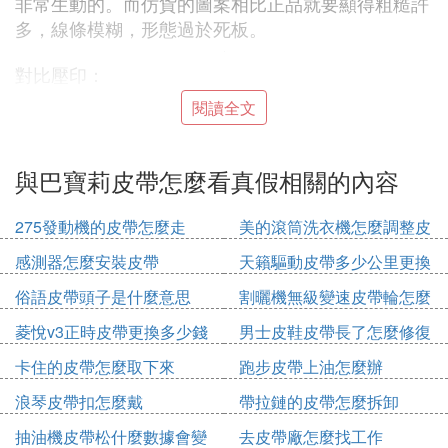
非常生動的。而仿貨的圖案相比正品就要顯得粗糙許
多，線條模糊，形態過於死板。
對比壓印：
正品的壓印是非常清晰的，字母間隔均勻，字體清
閱讀全文
晰，不會過重也不會過淺。而許多仿品為了保證字體
的清晰度總是將壓印的力度加大，導致看起來非常有
與巴寶莉皮帶怎麼看真假相關的內容
凹陷感，字母邊緣也幾乎相連。
275發動機的皮帶怎麼走
美的滾筒洗衣機怎麼調整皮
3. 怎麽鑒別burberry皮帶是不是正品
帶輪
感測器怎麼安裝皮帶
天籟驅動皮帶多少公里更換
1.騎士logo
俗語皮帶頭子是什麼意思
割曬機無級變速皮帶輪怎麼
正品騎士做工精細，仿品很難做到騎士的圖案。
拆
菱悅v3正時皮帶更換多少錢
男士皮鞋皮帶長了怎麼修復
4. 求鑒定巴寶莉
男士皮帶
真假以及價格！
卡住的皮帶怎麼取下來
跑步皮帶上油怎麼辦
我只能提供識別真假方法，在皮帶正面塗一點口水，
浪琴皮帶扣怎麼戴
帶拉鏈的皮帶怎麼拆卸
在背面用口吹，如果出現氣泡是真的，不出是假的。
抽油機皮帶松什麼數據會變
去皮帶廠怎麼找工作