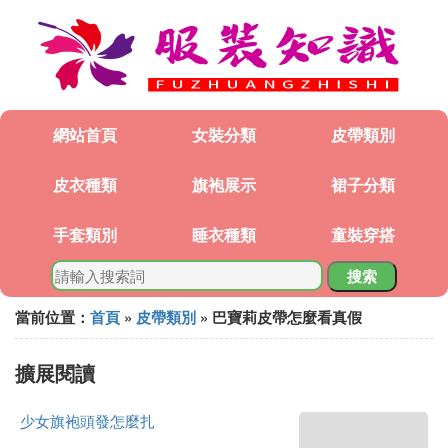
網站首頁
女裝分類
皮帶類別
皮衣種類
旗袍展示
裙子分類
手套類別
睡衣種類
童裝穿搭
搜索
當前位置：
首頁
»
皮帶類別
» 巴寶莉皮帶怎麼看真假
擴展閱讀
少女旗袍頭發怎麼扎