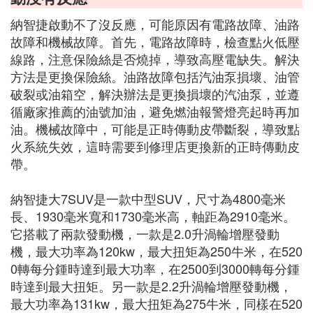
納智捷啟動不了沒反應，可能原因有電路故障、油路
故障和機械故障。首先，電路故障時，檢查點火低壓
線路，注意保險絲是否燒掉，導致高壓電缺失。解決
方法是更換保險絲。油路故障包括汽油泵損壞、油管
破裂或油箱空，解決辦法是更換損壞的汽油泵，並遵
循廠家推薦的油號加油，避免燃油報警燈亮起時再加
油。機械故障中，可能是正時傳動皮帶斷裂，導致點
火系統失效，這時需要到修理店更換新的正時傳動皮
帶。
納智捷大7SUV是一款中型SUV，尺寸為4800毫米
長、1930毫米寬和1730毫米高，軸距為2910毫米。
它搭載了兩款發動機，一款是2.0升渦輪增壓發動
機，最大功率為120kw，最大扭矩為250牛米，在520
0轉每分鍾時達到最大功率，在2500到3000轉每分鍾
時達到最大扭矩。另一款是2.2升渦輪增壓發動機，
最大功率為131kw，最大扭矩為275牛米，同樣在520