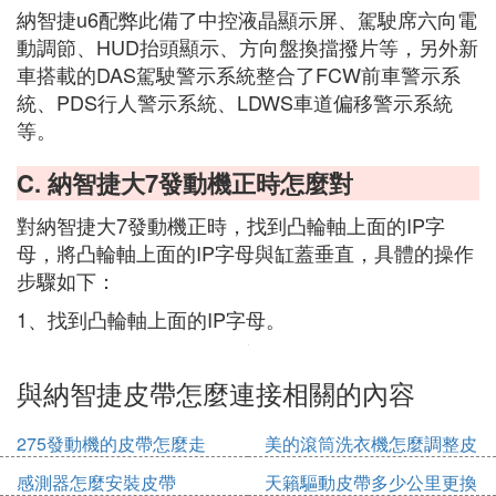
納智捷u6配弊此備了中控液晶顯示屏、駕駛席六向電
動調節、HUD抬頭顯示、方向盤換擋撥片等，另外新
車搭載的DAS駕駛警示系統整合了FCW前車警示系
統、PDS行人警示系統、LDWS車道偏移警示系統
等。
C. 納智捷大7發動機正時怎麼對
對納智捷大7發動機正時，找到凸輪軸上面的IP字
母，將凸輪軸上面的IP字母與缸蓋垂直，具體的操作
步驟如下：
1、找到凸輪軸上面的IP字母。
與納智捷皮帶怎麼連接相關的內容
275發動機的皮帶怎麼走
美的滾筒洗衣機怎麼調整皮
帶輪
感測器怎麼安裝皮帶
天籟驅動皮帶多少公里更換