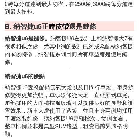
0轉每分鍾達到最大功率，在2500到3000轉每分鍾達
到最大扭矩。
B. 納智捷u6
正時皮帶
還是鏈條
納智捷U6在設計上和納智捷大7有
納智捷u6是鏈條。
很多相似之處，尤其中網的設計已經成為配橘納智捷
的家族特徵，納智捷系列目前所有車型都是使用鏈
條。
納智捷u6的優點
納智捷u6還將配備氙氣大燈以及日間行車燈，車身線
條變得更加流暢，車頭線條從大燈一直延展到車尾。
尾部採用的大面積擋風玻璃可以提供良好的視野和視
覺效果，新車大燈使用了透鏡，並且車身兩側均採用
了鍍鉻裝飾條，讓納智捷U6更顯檔次，從側面看，
整車比例並非是典型SUV造型，租賣迅跨界風格明
顯。