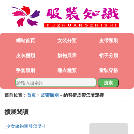
網站首頁
女裝分類
皮帶類別
皮衣種類
旗袍展示
裙子分類
手套類別
睡衣種類
童裝穿搭
搜索
當前位置：
首頁
»
皮帶類別
» 納智捷皮帶怎麼連接
擴展閱讀
少女旗袍頭發怎麼扎