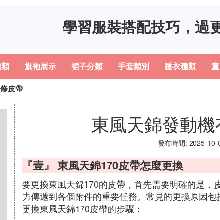
學習服裝搭配技巧，過
種類
旗袍展示
裙子分類
手套類別
睡衣種類
童
少條皮帶
東風天錦發動機
發布時間: 2025-10-09
『壹』 東風天錦170皮帶怎麼更換
要更換東風天錦170的皮帶，首先需要明確的是，
力傳遞到各個附件的重要任務。常見的更換原因包
更換東風天錦170皮帶的步驟：