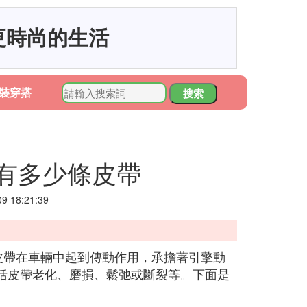
更時尚的生活
裝穿搭
搜索
有多少條皮帶
 18:21:39
皮帶在車輛中起到傳動作用，承擔著引擎動
括皮帶老化、磨損、鬆弛或斷裂等。下面是