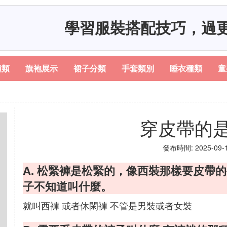
學習服裝搭配技巧，過
種類
旗袍展示
裙子分類
手套類別
睡衣種類
童
穿皮帶的
發布時間: 2025-09-10
A. 松緊褲是松緊的，像西裝那樣要皮帶
子不知道叫什麼。
就叫西褲 或者休閑褲 不管是男裝或者女裝