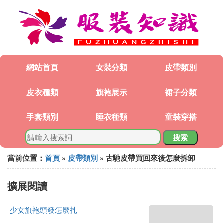
網站首頁
女裝分類
皮帶類別
皮衣種類
旗袍展示
裙子分類
手套類別
睡衣種類
童裝穿搭
搜索
當前位置：
首頁
»
皮帶類別
» 古馳皮帶買回來後怎麼拆卸
擴展閱讀
少女旗袍頭發怎麼扎