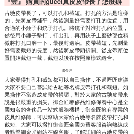
『壹』 購買的gucci真皮皮帶長了怎麼辦
古馳皮帶長了，可以打孔和截短。打孔的方法是這樣
的，先將皮帶鋪平，然後測量好需要打孔的位置，用
合適的小錘子和銃子打孔。將銃子對准打孔的位置，
然後用小錘子擊打，打出孔，再用銃子上磨砂部位稍
微將打孔口磨一下，最後封邊油。皮帶截短，先測量
好需要截短的長度，然後將皮帶頭拆開。從皮帶頭位
置開始截短一截，截短以後在按照原樣式縫合。
御金匠
大家覺得打孔和截短都可以自己操作，不過匠匠建議
大家不要自己嘗試給古馳等名牌皮帶打孔和截短。如
果操作不當造成皮帶的損壞，對於大家的古馳皮帶來
說是很嚴重的損失。御金匠奢侈品維修保養中心是全
國知名的奢侈品一站式服務機構，御金匠擁有專業的
皮具維修師，可以幫助大家給古馳等名牌皮帶打孔和
截短。大家可以撥打御金匠全國免費客服咨詢熱線或
者點擊御金匠網站在線客服，了解詳細的古馳皮帶的