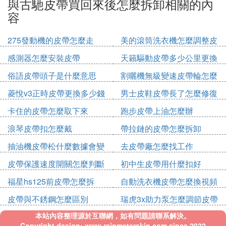
與古馳皮帶買回來後怎麼拆卸相關的內
容
275發動機的皮帶怎麼走
美的滾筒洗衣機怎麼調整皮
帶輪
感測器怎麼安裝皮帶
天籟驅動皮帶多少公里更換
俗語皮帶頭子是什麼意思
割曬機無級變速皮帶輪怎麼
拆
菱悅v3正時皮帶更換多少錢
男士皮鞋皮帶長了怎麼修復
卡住的皮帶怎麼取下來
跑步皮帶上油怎麼辦
浪琴皮帶扣怎麼戴
帶拉鏈的皮帶怎麼拆卸
抽油機皮帶松什麼數據會變
去皮帶廠怎麼找工作
化
皮帶保護速度開關怎麼判斷
初中生皮帶用什麼扣好
好壞
福星hs125前皮帶怎麼拆
自動洗衣機皮帶怎麼換視頻
皮帶與不銹鋼怎麼區別
瑞虎3x助力泵怎麼調節皮帶
本站內容整理源於互聯網，如有問題請聯系解決。
Copyright design: www.rainmeterskin.com since 2022