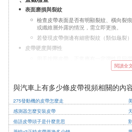
表面磨損與裂紋
檢查皮帶表面是否有明顯裂紋、橫向裂
或纖維層外露的情況，需立即更換。
若發現皮帶側邊有細密裂紋（類似龜裂
皮帶硬度與彈性
用手按壓皮帶，正常應有一定彈性且回
或表面發黏，表明橡膠已老化。
閱讀全
二、運行狀態檢測
與汽車上有多少條皮帶視頻相關的內
異常噪音
發動機運轉時若發出尖銳的「吱吱」聲
275發動機的皮帶怎麼走
撞擊聲則可能涉及皮帶輪問題。
感測器怎麼安裝皮帶
：正時皮帶斷裂前可能無預警噪音
注意
俗語皮帶頭子是什麼意思
皮帶張緊度
菱悅v3正時皮帶更換多少錢