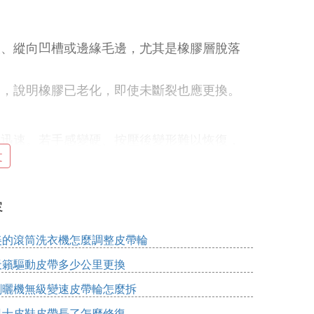
痕、縱向凹槽或邊緣毛邊，尤其是橡膠層脫落
），說明橡膠已老化，即使未斷裂也應更換。
彈迅速。若手感變硬、按壓後變形難以恢復，
文
容
或持續摩擦聲，可能是皮帶打滑或磨損；金屬
美的滾筒洗衣機怎麼調整皮帶輪
天籟驅動皮帶多少公里更換
，需結合其他方法判斷。
割曬機無級變速皮帶輪怎麼拆
男士皮鞋皮帶長了怎麼修復