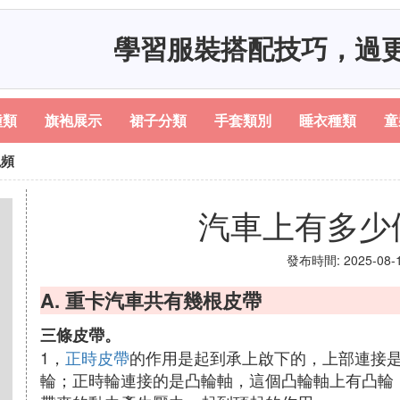
學習服裝搭配技巧，過
種類
旗袍展示
裙子分類
手套類別
睡衣種類
童
視頻
汽車上有多少
發布時間: 2025-08-11
A. 重卡汽車共有幾根皮帶
三條皮帶。
1，
正時皮帶
的作用是起到承上啟下的，上部連接
輪；正時輪連接的是凸輪軸，這個凸輪軸上有凸輪