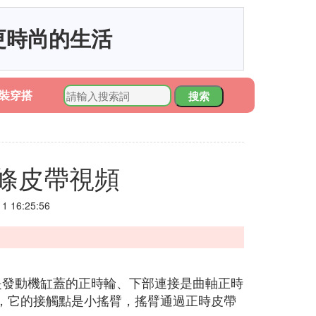
更時尚的生活
裝穿搭
搜索
條皮帶視頻
 16:25:56
是發動機缸蓋的正時輪、下部連接是曲軸正時
，它的接觸點是小搖臂，搖臂通過正時皮帶