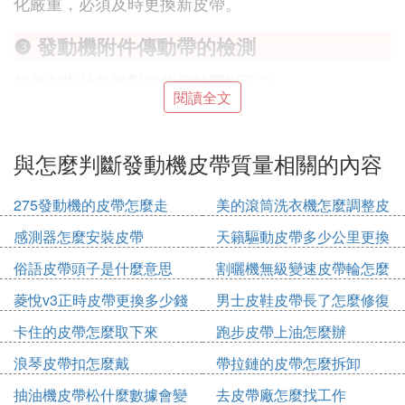
化嚴重，必須及時更換新皮帶。
❸ 發動機附件傳動帶的檢測
如何判斷發動機配件的傳動帶斷了？
閱讀全文
發動機的兩端分別稱為飛輪端和附件端。所有附件都
安排在發動機的附件端，一根或兩根皮帶將所有附件
連接到曲軸上。所以配件帶在各種運動中起到了橋梁
與怎麼判斷發動機皮帶質量相關的內容
的作用。附件傳動皮帶上有一個張力器，用於調節皮
帶張力。如果張力太松，跑步時一般會發出尖銳的聲
275發動機的皮帶怎麼走
美的滾筒洗衣機怎麼調整皮
音。所以有些車啟動時，伴隨的尖銳聲音就是皮帶問
帶輪
感測器怎麼安裝皮帶
天籟驅動皮帶多少公里更換
題。如果附件傳動皮帶磨損，那麼各系統就不能正常
工作，容易造成打滑、異響，甚至損壞發動機。因
俗語皮帶頭子是什麼意思
割曬機無級變速皮帶輪怎麼
此，有必要定期檢查和維護附件傳動皮帶。
拆
菱悅v3正時皮帶更換多少錢
男士皮鞋皮帶長了怎麼修復
檢查發動機傳動帶的張緊度
在皮帶檢查過程中，首要任務是檢查皮帶的松緊度。
卡住的皮帶怎麼取下來
跑步皮帶上油怎麼辦
大多數發動機都有帶張力的自動調節機構；有些發動
浪琴皮帶扣怎麼戴
帶拉鏈的皮帶怎麼拆卸
機也使用手動調節裝置，但調節器本身是自動的。相
抽油機皮帶松什麼數據會變
去皮帶廠怎麼找工作
對來說，通過感覺來判斷皮帶張緊的進度是可行的。