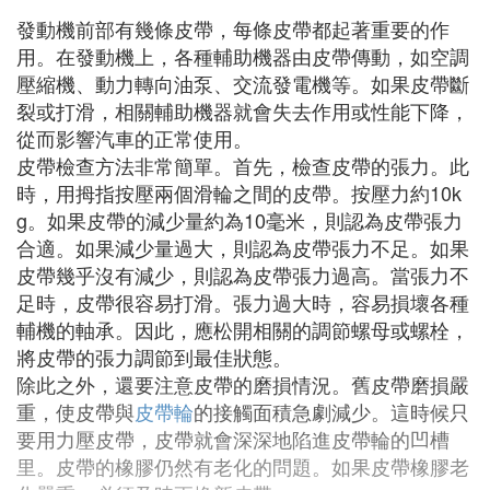
發動機前部有幾條皮帶，每條皮帶都起著重要的作
用。在發動機上，各種輔助機器由皮帶傳動，如空調
壓縮機、動力轉向油泵、交流發電機等。如果皮帶斷
裂或打滑，相關輔助機器就會失去作用或性能下降，
從而影響汽車的正常使用。
皮帶檢查方法非常簡單。首先，檢查皮帶的張力。此
時，用拇指按壓兩個滑輪之間的皮帶。按壓力約10k
g。如果皮帶的減少量約為10毫米，則認為皮帶張力
合適。如果減少量過大，則認為皮帶張力不足。如果
皮帶幾乎沒有減少，則認為皮帶張力過高。當張力不
足時，皮帶很容易打滑。張力過大時，容易損壞各種
輔機的軸承。因此，應松開相關的調節螺母或螺栓，
將皮帶的張力調節到最佳狀態。
除此之外，還要注意皮帶的磨損情況。舊皮帶磨損嚴
重，使皮帶與
皮帶輪
的接觸面積急劇減少。這時候只
要用力壓皮帶，皮帶就會深深地陷進皮帶輪的凹槽
里。皮帶的橡膠仍然有老化的問題。如果皮帶橡膠老