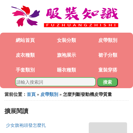
網站首頁
女裝分類
皮帶類別
皮衣種類
旗袍展示
裙子分類
手套類別
睡衣種類
童裝穿搭
搜索
當前位置：
首頁
»
皮帶類別
» 怎麼判斷發動機皮帶質量
擴展閱讀
少女旗袍頭發怎麼扎