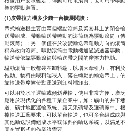
根據用戶要求確定，傳動可用電滾筒，也可用帶驅動
架的驅動裝置。
(1)皮帶拉力機多少錢一台擴展閱讀：
帶式輸送機主要由兩個端點滾筒及緊套其上的閉合輸
送帶組成。帶動輸送帶轉動的滾筒稱為驅動滾筒（傳
動滾筒）；另一個僅在於改變輸送帶運動方向的滾筒
稱為改向滾筒。驅動滾筒由電動機通過減速器驅動，
輸送帶依靠驅動滾筒與輸送帶之間的摩擦力拖動。
驅動滾筒一般都裝在卸料端，以增大牽引力，有利於
拖動。物料由喂料端喂入，落在轉動的輸送帶上，依
靠輸送帶摩擦帶動運送到卸料端卸出。
可以用於水平運輸或傾斜運輸，使用非常方便，廣泛
應用於現代化的各種工業企業中，如：礦山的井下巷
道、礦井地面運輸系統、露天采礦場及選礦廠中。根
據輸送工藝要求，可以單台輸送，也可多台組成或與
其他輸送設備組成水平或傾斜的輸送系統，以滿足不
同布置形式的作業線需要。