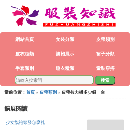
網站首頁
女裝分類
皮帶類別
皮衣種類
旗袍展示
裙子分類
手套類別
睡衣種類
童裝穿搭
搜索
當前位置：
首頁
»
皮帶類別
» 皮帶拉力機多少錢一台
擴展閱讀
少女旗袍頭發怎麼扎