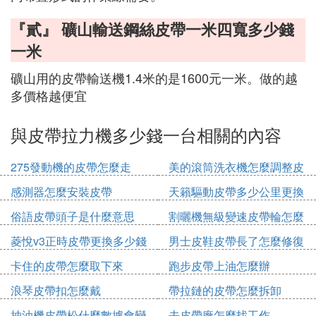
『貳』 礦山輸送鋼絲皮帶一米四寬多少錢
一米
礦山用的皮帶輸送機1.4米的是1600元一米。做的越
多價格越便宜
與皮帶拉力機多少錢一台相關的內容
275發動機的皮帶怎麼走
美的滾筒洗衣機怎麼調整皮
帶輪
感測器怎麼安裝皮帶
天籟驅動皮帶多少公里更換
俗語皮帶頭子是什麼意思
割曬機無級變速皮帶輪怎麼
拆
菱悅v3正時皮帶更換多少錢
男士皮鞋皮帶長了怎麼修復
卡住的皮帶怎麼取下來
跑步皮帶上油怎麼辦
浪琴皮帶扣怎麼戴
帶拉鏈的皮帶怎麼拆卸
抽油機皮帶松什麼數據會變
去皮帶廠怎麼找工作