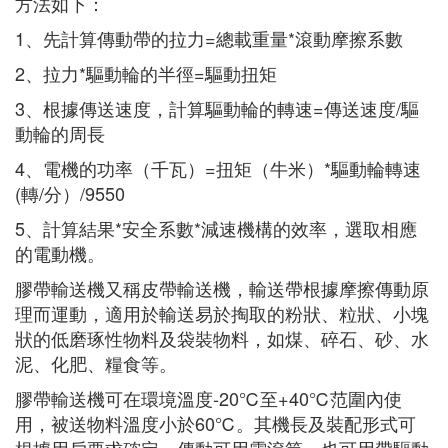
方法如下：
1、先計算傳動帶的拉力=總載重量*滾動摩擦系數
2、拉力*驅動輪的半徑=驅動扭矩
3、根據傳送速度，計算驅動輪的轉速=傳送速度/驅
動輪的周長
4、電機的功率（千瓦）=扭矩（牛米）*驅動輪轉速
(轉/分）/9550
5、計算結果*安全系數*減速機構的效率，選取相應
的電動機。
膠帶輸送機又稱皮帶輸送機，輸送帶根據摩擦傳動原
理而運動，適用於輸送易於掏取的粉狀、粒狀、小塊
狀的低磨琢性物料及袋裝物料，如煤、碎石、砂、水
泥、化肥、糧食等。
膠帶輸送機可在環境溫度-20℃至+40℃范圍內使
用，被送物料溫度小於60℃。其機長及裝配形式可