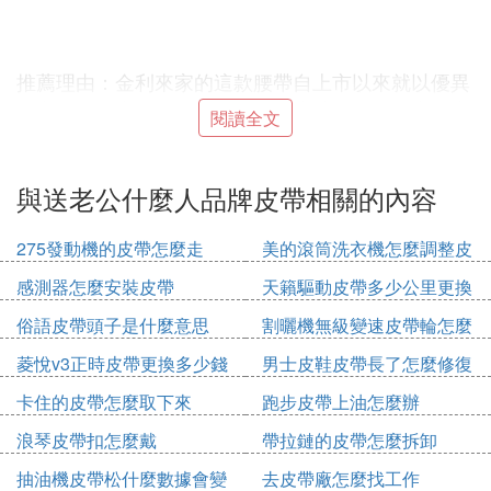
推薦理由：金利來家的這款腰帶自上市以來就以優異
的質量深得大眾的信賴，精選的皮革在耐用性上相當
閱讀全文
的持久， 時尚 的雙面荔枝紋更是能彰顯出不一樣的
時尚 感，飽滿的帶身在中間加入了輕薄的定型物，
不會輕易變形。
與送老公什麼人品牌皮帶相關的內容
參考價格：459元
275發動機的皮帶怎麼走
美的滾筒洗衣機怎麼調整皮
帶輪
感測器怎麼安裝皮帶
天籟驅動皮帶多少公里更換
我點評：皮帶確實不錯， 帶頭設計精緻美觀，表面
俗語皮帶頭子是什麼意思
割曬機無級變速皮帶輪怎麼
拋光能照影，而且光滑。
拆
菱悅v3正時皮帶更換多少錢
男士皮鞋皮帶長了怎麼修復
這個問題很簡單，我也試過在網上購買所謂的頭層牛
卡住的皮帶怎麼取下來
跑步皮帶上油怎麼辦
皮也只不過如此，我記得小時候幾塊錢就能買到真正
的牛皮皮帶，質量杠杠滴，不過現在的物價高了，以
浪琴皮帶扣怎麼戴
帶拉鏈的皮帶怎麼拆卸
前的幾塊錢到現在都要一百多塊了，質量同等，不過
抽油機皮帶松什麼數據會變
去皮帶廠怎麼找工作