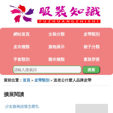
網站首頁
女裝分類
皮帶類別
皮衣種類
旗袍展示
裙子分類
手套類別
睡衣種類
童裝穿搭
搜索
當前位置：
首頁
»
皮帶類別
» 送老公什麼人品牌皮帶
擴展閱讀
少女旗袍頭發怎麼扎