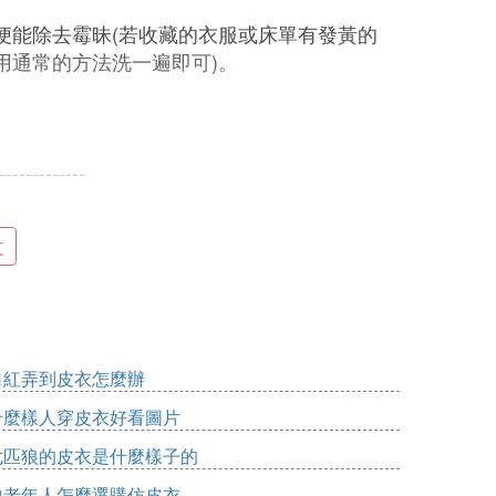
便能除去霉昧(若收藏的衣服或床單有發黃的
用通常的方法洗一遍即可)。
-------------
文
蘸上溶液輕輕擦洗，污垢可除。
搓揉，如有痕跡，再用酒精擦拭即可。
土熱牛奶在油跡處塗擦，直到油跡消失。
口紅弄到皮衣怎麼辦
什麼樣人穿皮衣好看圖片
-------------
七匹狼的皮衣是什麼樣子的
中老年人怎麼選購仿皮衣