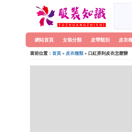
網站首頁
女裝分類
皮帶類別
皮衣
當前位置：
首頁
»
皮衣種類
» 口紅弄到皮衣怎麼辦