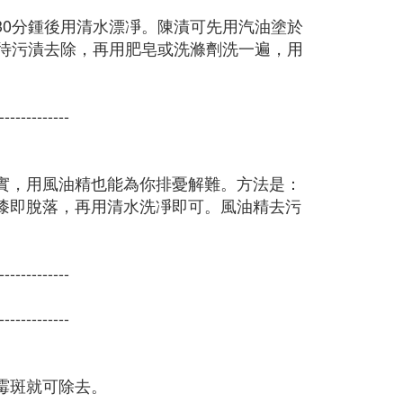
30分鍾後用清水漂凈。陳漬可先用汽油塗於
，待污漬去除，再用肥皂或洗滌劑洗一遍，用
-------------
實，用風油精也能為你排憂解難。方法是：
漆即脫落，再用清水洗凈即可。風油精去污
。
-------------
-------------
霉斑就可除去。