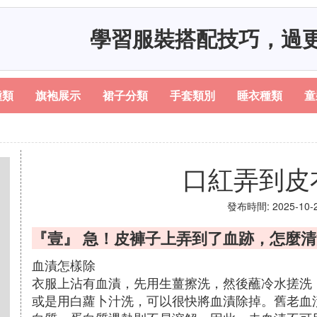
學習服裝搭配技巧，過
種類
旗袍展示
裙子分類
手套類別
睡衣種類
童
口紅弄到皮
發布時間: 2025-10-20
『壹』 急！皮褲子上弄到了血跡，怎麼清
血漬怎樣除
衣服上沾有血漬，先用生薑擦洗，然後蘸冷水搓洗
或是用白蘿卜汁洗，可以很快將血漬除掉。舊老血