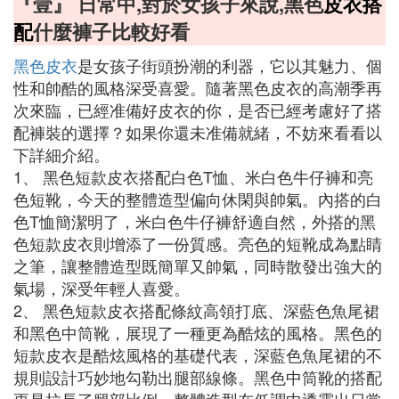
『壹』 日常中,對於女孩子來說,黑色
皮衣搭
配
什麼褲子比較好看
黑色皮衣
是女孩子街頭扮潮的利器，它以其魅力、個
性和帥酷的風格深受喜愛。隨著黑色皮衣的高潮季再
次來臨，已經准備好皮衣的你，是否已經考慮好了搭
配褲裝的選擇？如果你還未准備就緒，不妨來看看以
下詳細介紹。
1、 黑色短款皮衣搭配白色T恤、米白色牛仔褲和亮
色短靴，今天的整體造型偏向休閑與帥氣。內搭的白
色T恤簡潔明了，米白色牛仔褲舒適自然，外搭的黑
色短款皮衣則增添了一份質感。亮色的短靴成為點睛
之筆，讓整體造型既簡單又帥氣，同時散發出強大的
氣場，深受年輕人喜愛。
2、 黑色短款皮衣搭配條紋高領打底、深藍色魚尾裙
和黑色中筒靴，展現了一種更為酷炫的風格。黑色的
短款皮衣是酷炫風格的基礎代表，深藍色魚尾裙的不
規則設計巧妙地勾勒出腿部線條。黑色中筒靴的搭配