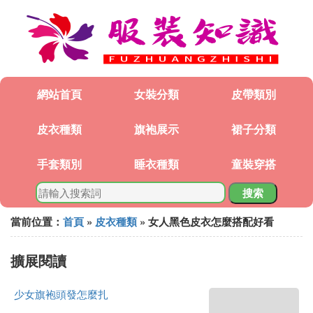
網站首頁
女裝分類
皮帶類別
皮衣種類
旗袍展示
裙子分類
手套類別
睡衣種類
童裝穿搭
搜索
當前位置：
首頁
»
皮衣種類
» 女人黑色皮衣怎麼搭配好看
擴展閱讀
少女旗袍頭發怎麼扎