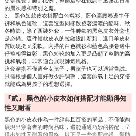
更是拉長了腿部比例，整體造型在低調中透露出日常
的層次感和特別之處。
3、 黑色短款皮衣搭配白色襯衫、藍色高腰卷邊牛仔
褲和黑色短靴，這套造型同樣散發著濃濃的酷味。秋
冬時節，除了西裝外套，一件帥氣的黑色皮衣外套也
是必備。這件短款皮衣的拉鏈設計新穎，進口羊皮材
質既硬挺又柔軟。內搭的白色襯衫和藍色高腰卷邊牛
仔褲相得益彰，黑色短靴的加入更是凸顯了整體的高
挑和氣場，非常適合展現帥氣風格。
這套穿搭不僅適合女孩子，男孩子也可以適當嘗試。
只需根據個人喜好做少許調整，這套帥氣十足的穿搭
就能成為男孩子的理想選擇。
『貳』 黑色的小皮衣如何搭配才能顯得知
性又耐看
黑色的小皮衣作為一件經典且百搭的單品，不僅能夠
展現出穿著者的時尚品味，還能通過巧妙的搭配，呈
現出知性又耐看的風格。以下是一些搭配建議，幫助