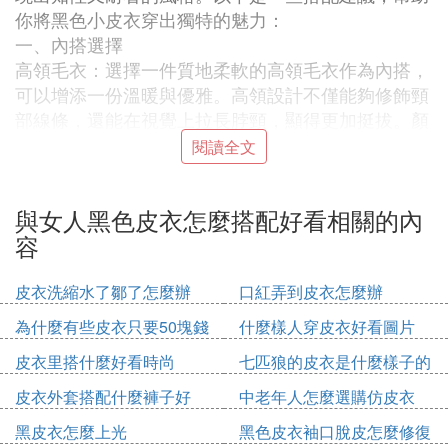
你將黑色小皮衣穿出獨特的魅力：
一、內搭選擇
高領毛衣：選擇一件質地柔軟的高領毛衣作為內搭，
可以增添一份溫暖與優雅。高領設計不僅能夠修飾頸
部線條，還能在視覺上拉長脖頸，顯得更加挺拔。顏
色上可以選擇白色、米色或淺灰色等中性色調，與黑
閱讀全文
色皮衣形成鮮明對比，既簡約又不失高級感。
襯衫：將一件白色或淺藍色的襯衫作為內搭，下擺隨
與女人黑色皮衣怎麼搭配好看相關的內
意地塞進高腰褲或半身裙中，既展現了職場女性的干
容
練氣質，又不失休閑隨性。解開幾顆扣子，露出鎖骨
和頸部線條，更顯知性魅力。
皮衣洗縮水了鄒了怎麼辦
口紅弄到皮衣怎麼辦
連衣裙：選擇一條剪裁得體的連衣裙作為內搭，無論
是A字裙、包臀裙還是傘裙，都能與黑色小皮衣完美
為什麼有些皮衣只要50塊錢
什麼樣人穿皮衣好看圖片
融合。連衣裙的柔美與皮衣的硬朗相互碰撞，產生一
皮衣里搭什麼好看時尚
七匹狼的皮衣是什麼樣子的
種獨特的美感。搭配一雙高跟鞋和精緻的配飾，輕松
打造優雅女神范兒。
皮衣外套搭配什麼褲子好
中老年人怎麼選購仿皮衣
二、下裝搭配
黑皮衣怎麼上光
黑色皮衣袖口脫皮怎麼修復
牛仔褲：選擇一條高腰牛仔褲，與黑色小皮衣搭配，