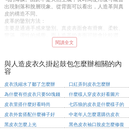
出現剝落和脫層現象。從背面可以看出，人造革與真
皮的構造不同。
皮革的鑒別方法：
主要是通過手感來鑒別。真皮表面會有滑爽、柔軟、
豐滿、彈性的感覺。而人造革的表面可能會比較澀。
皮革是由天然蛋白質纖維構成的，具有三維空間的緊
閱讀全文
密編織結構，其表面有一層特殊的粒面層。
與人造皮衣久掛起鼓包怎麼辦相關的內
『貳』 皮衣服掛起包了怎麼處理
容
您好！若您的衣服為
真皮皮衣
，真皮皮衣材質較為嬌
貴，護理程序較為繁瑣，皮衣服出現掛起包的情況，
皮衣洗縮水了鄒了怎麼辦
口紅弄到皮衣怎麼辦
建議您咨詢專業的洗衣店或者乾洗店處理。若您的皮
為什麼有些皮衣只要50塊錢
什麼樣人穿皮衣好看圖片
衣為PU皮皮衣，可以使用以下清洗和保養的方法：
皮衣里搭什麼好看時尚
七匹狼的皮衣是什麼樣子的
皮衣應該嚴格按照標簽說明，使用專門的洗滌劑進行
皮衣外套搭配什麼褲子好
中老年人怎麼選購仿皮衣
清洗。
黑皮衣怎麼上光
黑色皮衣袖口脫皮怎麼修復