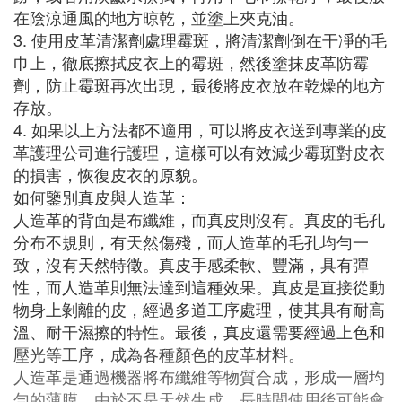
在陰涼通風的地方晾乾，並塗上夾克油。
3. 使用皮革清潔劑處理霉斑，將清潔劑倒在干凈的毛
巾上，徹底擦拭皮衣上的霉斑，然後塗抹皮革防霉
劑，防止霉斑再次出現，最後將皮衣放在乾燥的地方
存放。
4. 如果以上方法都不適用，可以將皮衣送到專業的皮
革護理公司進行護理，這樣可以有效減少霉斑對皮衣
的損害，恢復皮衣的原貌。
如何鑒別真皮與人造革：
人造革的背面是布纖維，而真皮則沒有。真皮的毛孔
分布不規則，有天然傷殘，而人造革的毛孔均勻一
致，沒有天然特徵。真皮手感柔軟、豐滿，具有彈
性，而人造革則無法達到這種效果。真皮是直接從動
物身上剝離的皮，經過多道工序處理，使其具有耐高
溫、耐干濕擦的特性。最後，真皮還需要經過上色和
壓光等工序，成為各種顏色的皮革材料。
人造革是通過機器將布纖維等物質合成，形成一層均
勻的薄膜。由於不是天然生成，長時間使用後可能會