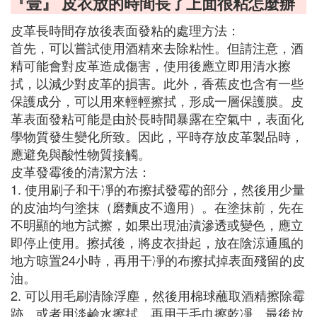
『壹』 皮衣放的時間長了上面很粘怎麼辦
皮革長時間存放後表面發粘的處理方法：
首先，可以嘗試使用酒精來去除粘性。但請注意，酒
精可能會對皮革造成傷害，使用後應立即用清水擦
拭，以減少對皮革的損害。此外，香蕉皮也含有一些
保護成分，可以用來輕輕擦拭，形成一層保護膜。皮
革表面發粘可能是由於長時間暴露在空氣中，表面化
學物質發生變化所致。因此，平時存放皮革製品時，
應避免與酸性物質接觸。
皮革發霉後的清潔方法：
1. 使用刷子和干凈的布擦拭發霉的部分，然後用少量
的皮油均勻塗抹（磨麵皮不適用）。在塗抹前，先在
不明顯的地方試擦，如果出現油漬滲透或變色，應立
即停止使用。擦拭後，將皮衣掛起，放在陰涼通風的
地方晾置24小時，再用干凈的布擦拭掉表面殘留的皮
油。
2. 可以用毛刷清除浮塵，然後用棉球蘸取酒精擦除霉
跡，或者用淡鹼水擦拭，再用干毛巾擦乾凈，最後放