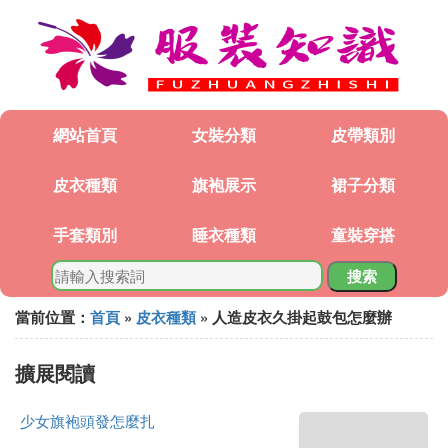
網站首頁
女裝分類
皮帶類別
皮衣種類
旗袍展示
裙子分類
手套類別
睡衣種類
童裝穿搭
搜索
當前位置：
首頁
»
皮衣種類
» 人造皮衣久掛起鼓包怎麼辦
擴展閱讀
少女旗袍頭發怎麼扎