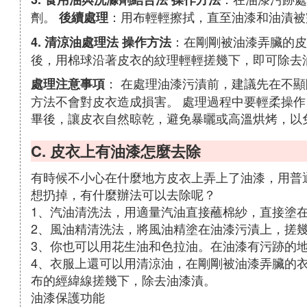
劑。
：用布輕輕擦拭，直至油漆和油漬被
後續處理
：在剛剛被油漆弄臟的
4. 清涼油處理法
操作方法
後，用棉球沿著皮衣的紋理輕輕搓幾下，即可除去
： 在處理油漆污漬前，建議先在不
處理注意事項
方法不會對皮衣造成損害。 處理過程中要輕柔操作
畢後，讓皮衣自然晾乾，避免暴曬或高溫烘烤，以
C. 皮衣上有油漆怎麼去除
有時候不小心在什麼地方皮衣上弄上了油漆，用普
想扔掉，有什麼辦法可以去除呢？
1、汽油清洗法，用適量汽油直接蘸棉紗，直接塗在
2、風油精清洗法，將風油精塗在油漆污漬上，搓
3、你也可以用花生油和色拉油。在油漆有污跡的
4、衣服上還可以用清涼油，在剛剛被油漆弄臟的
布的經緯線搓幾下，除去油漆漬。
油漆保護功能