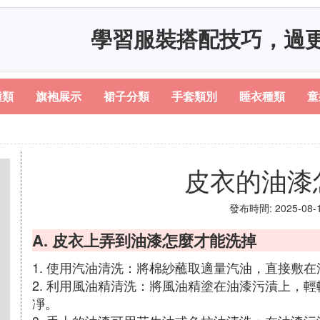
學習服裝搭配技巧，過
種類
旗袍展示
裙子分類
手套類別
睡衣種類
童
皮衣的油漆
發布時間: 2025-08-11
A. 皮衣上弄到油漆怎麼才能洗掉
1. 使用汽油清洗：將棉紗蘸取適量汽油，直接敷在
2. 利用風油精清洗：將風油精塗在油漆污漬上，
凈。