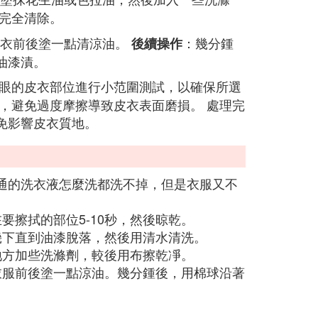
完全清除。
皮衣前後塗一點清涼油。
：幾分鍾
後續操作
油漆漬。
顯眼的皮衣部位進行小范圍測試，以確保所選
，避免過度摩擦導致皮衣表面磨損。 處理完
免影響皮衣質地。
通的洗衣液怎麼洗都洗不掉，但是衣服又不
要擦拭的部位5-10秒，然後晾乾。
幾下直到油漆脫落，然後用清水清洗。
地方加些洗滌劑，較後用布擦乾凈。
衣服前後塗一點涼油。幾分鍾後，用棉球沿著