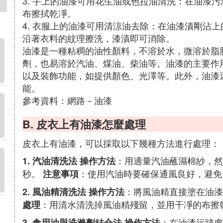
3. 手上的油漆可用花生油或色拉油清洗：在油漆
布擦拭乾凈。
4. 衣服上的油漆可用清涼油去除：在油漆漬剛沾
沿著衣料的紋理擦洗，漆漬即可消除。
油漆是一種粘稠的油性顏料，不溶於水，微溶於脂
劑，也易溶於汽油、煤油、柴油等。油漆的主要作
以及裝飾功能，如提供顏色、光澤等。此外，油漆
能。
參考資料：網路－油漆
B. 皮衣上有油漆怎麼處理
皮衣上有油漆，可以採取以下幾種方法進行處理：
：用適量汽油蘸濕棉紗，然
1. 汽油清洗法
操作方法
秒。
：使用汽油時要確保通風良好，避免
注意事項
：將風油精直接塗在油
2. 風油精清洗法
操作方法
：用清水清洗掉風油精殘留，並用干凈的布擦
處理
：在油漆污跡處
3. 食用油與洗滌劑結合法
操作方法