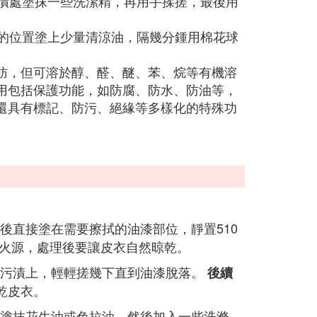
污漬處塗抹一些洗潔精，再用手揉搓，最後用
上的位置塗上少量清涼油，隔幾分鍾用棉花球
肪，但可溶於醇、醛、醚、苯、烷等有機溶
用包括保護功能，如防腐、防水、防油等，
還具有標記、防污、絕緣等多樣化的特殊功
後直接塗在需要擦拭的油漆部位，靜置510
火源，處理後要讓皮衣自然晾乾。
漆污漬上，輕輕搓幾下直到油漆脫落。
後續
乾皮衣。
塗抹花生油或色拉油，然後加入一些洗滌