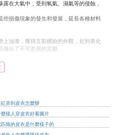
暴露在大氣中，受到氧氣、濕氣等的侵蝕，
這些損傷現象的發生和發展，延長各種材料
塗上油漆，獲得五彩繽紛的外觀，起到美化
活做出了不可忽視的貢獻。
文
少許清涼油，隔幾分鍾後，用棉花球順著皮
幹了的油漆，也可使用此方法，只需多塗一
將皮衣清洗一遍即可。
口紅弄到皮衣怎麼辦
，可以先用松節油或香蕉水揩試污漬處，然
什麼樣人穿皮衣好看圖片
，避免對皮衣造成額外的損傷。
七匹狼的皮衣是什麼樣子的
，用雙手揉搓數次，油漆即可脫落。之後再
中老年人怎麼選購仿皮衣