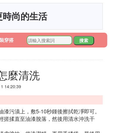
更時尚的生活
裝穿搭
搜索
怎麼清洗
 14:20:39
油漆污漬上，敷5-10秒鍾後擦拭乾凈即可。
輕輕搓揉直至油漆脫落，然後用清水沖洗干