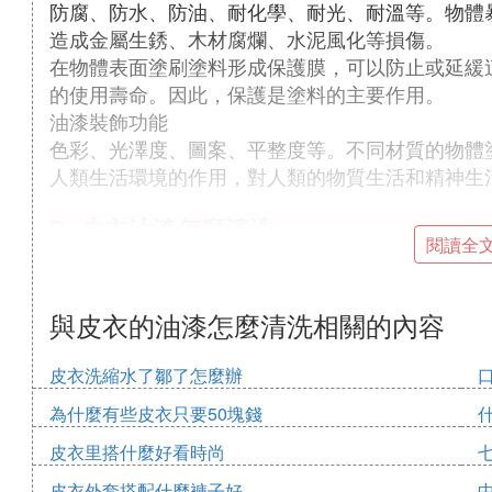
防腐、防水、防油、耐化學、耐光、耐溫等。物體
造成金屬生銹、木材腐爛、水泥風化等損傷。
在物體表面塗刷塗料形成保護膜，可以防止或延緩
的使用壽命。因此，保護是塗料的主要作用。
油漆裝飾功能
色彩、光澤度、圖案、平整度等。不同材質的物體
人類生活環境的作用，對人類的物質生活和精神生
D. 皮衣油漆怎麼清洗
閱讀全
：
皮衣上油漆的清洗方法如下
：在剛沾上油漆的皮衣正反面塗上
使用清涼油
與皮衣的油漆怎麼清洗相關的內容
衣的紋路輕輕擦拭，油漆即可消除。對於已經
些清涼油，油漆皮會自行起皺並剝落，之後再
皮衣洗縮水了鄒了怎麼辦
：對於新沾上的油漆污漬
使用松節油或香蕉水
為什麼有些皮衣只要50塊錢
後再用汽油擦洗。注意使用這些溶劑時要小心
皮衣里搭什麼好看時尚
：將少許風油精塗抹在油漆污點上
使用風油精
皮衣外套搭配什麼褲子好