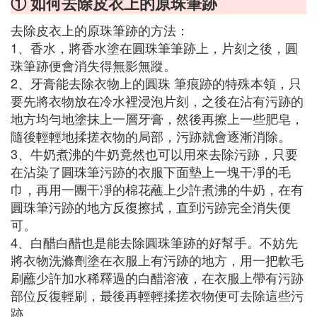
① 如何去除皮衣上的原珠筆跡
去除皮衣上的原珠筆跡的方法：
1、香水，將香水塗在圓珠筆筆跡上，片刻之後，圓
珠筆跡便會消失得無影無蹤。
2、牙膏能去除衣物上的圓珠 筆痕跡的特殊本領，只
要先將衣物放在冷水裡浸泡片刻，之後在沾有污跡的
地方均勻地塗抹上一層牙膏，然後再擦上一些肥皂，
隨後輕輕地揉搓衣物的局部，污跡就會逐漸消除。
3、牛奶煮沸的牛奶竟然也可以用來去除污跡，只要
在沾染了圓珠筆污跡的衣服下面墊上一塊干凈的毛
巾，再用一團干凈的棉花蘸上少許煮沸的牛奶，在有
圓珠筆污跡的地方反復擦拭，直到污跡完全消失便
可。
4、白醋白醋也是能去除圓珠筆跡的好幫手。不妨先
將衣物洗滌劑塗在衣服上有污跡的地方，用一把軟毛
刷蘸少許加水稀釋過的白醋溶液，在衣服上帶有污跡
部位反復輕刷，最後再輕輕揉搓衣物便可去除這些污
跡。