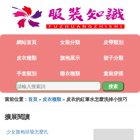
網站首頁
女裝分類
皮帶類別
皮衣種類
旗袍展示
裙子分類
手套類別
睡衣種類
童裝穿搭
搜索
當前位置：
首頁
»
皮衣種類
» 皮衣的紅筆水怎麼洗掉小技巧
擴展閱讀
少女旗袍頭發怎麼扎