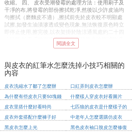
收縮。 四、 皮衣受潮發霉的處理方法：使用刷子及
干凈的布,將發霉的部份擦拭乾凈,然後以少許皮油均
勻擦拭（磨麵皮不適）,擦拭前先於皮衣較不明顯處
試擦,如發生油漬滲透或變色現象,無法恢復原色時立
即停止使用,擦完後,以衣架掛於陰涼通風處約二十四
小時後,以干凈的布將皮衣表面殘留的皮油擦拭乾凈
閱讀全文
即可。 五、 穿著皮衣應注意保護皮面,防止皮面被硬
物或尖物劃破,防止皮衣沾上油污等。對光麵皮的灰
塵油污可及時用乾的抹布或刷子處理即可；毛麵皮及
與皮衣的紅筆水怎麼洗掉小技巧相關的
磨麵皮可使用菜瓜布（已用過的,避免使用新的）或
內容
橡皮擦,對不潔之處進行擦拭,如果無法完全擦拭乾凈,
請交予專門店處理,並嚴禁使用皮油或其他化學葯品
皮衣洗縮水了鄒了怎麼辦
口紅弄到皮衣怎麼辦
處理。 六、 皮衣應防皺防折裂,收藏時應盡量避免折
為什麼有些皮衣只要50塊錢
什麼樣人穿皮衣好看圖片
疊與重壓。皮衣出現皺褶時可用非蒸氣熨斗（不可使
用蒸氣熨斗）,在皮衣上放一塊絲質或棉質裡布,以中
皮衣里搭什麼好看時尚
七匹狼的皮衣是什麼樣子的
低溫度輕輕來回將皺褶熨平,禁止熨斗直接接觸皮革
皮衣外套搭配什麼褲子好
中老年人怎麼選購仿皮衣
表面。
黑皮衣怎麼上光
黑色皮衣袖口脫皮怎麼修復