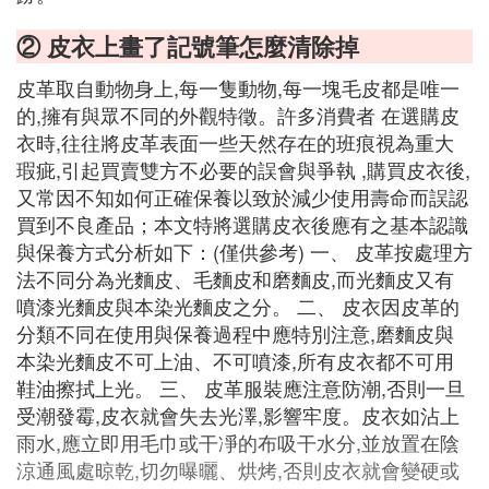
② 皮衣上畫了記號筆怎麼清除掉
皮革取自動物身上,每一隻動物,每一塊毛皮都是唯一
的,擁有與眾不同的外觀特徵。許多消費者 在選購皮
衣時,往往將皮革表面一些天然存在的班痕視為重大
瑕疵,引起買賣雙方不必要的誤會與爭執 ,購買皮衣後,
又常因不知如何正確保養以致於減少使用壽命而誤認
買到不良產品；本文特將選購皮衣後應有之基本認識
與保養方式分析如下：(僅供參考) 一、 皮革按處理方
法不同分為光麵皮、毛麵皮和磨麵皮,而光麵皮又有
噴漆光麵皮與本染光麵皮之分。 二、 皮衣因皮革的
分類不同在使用與保養過程中應特別注意,磨麵皮與
本染光麵皮不可上油、不可噴漆,所有皮衣都不可用
鞋油擦拭上光。 三、 皮革服裝應注意防潮,否則一旦
受潮發霉,皮衣就會失去光澤,影響牢度。皮衣如沾上
雨水,應立即用毛巾或干凈的布吸干水分,並放置在陰
涼通風處晾乾,切勿曝曬、烘烤,否則皮衣就會變硬或