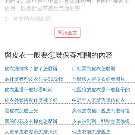
的產品。護理過程中需注意塗抹均勻，同時不要過多
使用，以免對皮革產生負面影響。
3、皮衣的存儲細節
皮衣的存儲環境對於保養效果同樣重要。首先，需要
閱讀全文
將皮衣垂掛在衣架上，避免皮衣變形受損。其次，在
存儲皮衣時需要選擇乾燥、通風、避光的空間，避免
皮衣受潮、日光暴曬和環境溫度過高而出現質量問
與皮衣一般要怎麼保養相關的內容
題。
皮衣洗縮水了鄒了怎麼辦
口紅弄到皮衣怎麼辦
在存儲中，可以使用防潮劑和除濕器等一些輔助工具
來幫助保證環境的乾燥。另外，不要將皮衣和其他的
為什麼有些皮衣只要50塊錢
什麼樣人穿皮衣好看圖片
酸、鹼性物質混合存放，以免對皮革造成損害。
皮衣里搭什麼好看時尚
七匹狼的皮衣是什麼樣子的
4、皮衣的日常注意事項
皮衣外套搭配什麼褲子好
中老年人怎麼選購仿皮衣
除了定期的保養和存儲環境的維護，平時的穿著和保
黑皮衣怎麼上光
黑色皮衣袖口脫皮怎麼修復
養也是影響皮衣壽命的重要因素。首先，在穿著皮衣
時要注意不要受到摩擦、拉扯等行為。其次，在清洗
新的印花皮衣掉色怎麼辦
皮衣被刮到一點點怎麼修復
皮衣時也要使用專業清洗劑，避免造成表面和內部損
人造革皮衣發霉怎麼清洗
假皮衣服怎麼脫皮