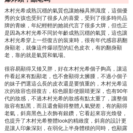
木村光希成熟沉穩的氣質也讓她極具辨識度，這個優
秀的女孩也受到了很多人的喜愛，受到了很多時尚品
牌的青睞，年紀輕輕的她就代言了很多大牌，但也正
是因為木村光希不同於年齡成熟沉穩的氣質，這也讓
木村光希穿上一些復古的裝束時，很有年代感容易翻
身顯老，就像這件爆頭型的紅色皮衣，有的翻身顯
老，靠的就是氣質和氣場。
很容易顯得又矮又胖，好在木村光希個子夠高，讓這
件看起來有點顯老，也不會顯得太臃腫，不過小個子
的妹子們選這么長的皮衣還是要慎重的，木村光希這
次的妝容也很復古，棕色眼影使眼睛更深，也有90年
代的妝感，不過木村光希的妝感有點太重了，讓整個
妝容有點黑，而且還會顯得整體人氣變差，有的顯得
老氣，斜肩黑色上衣飾有銀鑽，它看起來容光煥發，
也提升了木村光希整體look的精緻度，斜肩的設計更
是讓人印象深刻，在弱化上半身體積的同時，也顯露