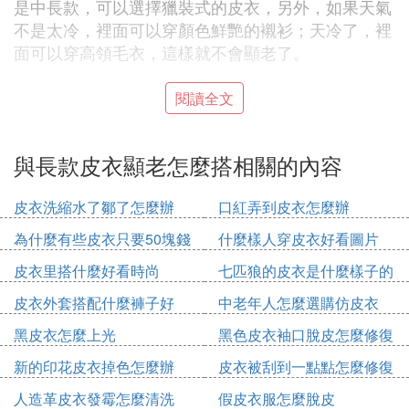
是中長款，可以選擇獵裝式的皮衣，另外，如果天氣
不是太冷，裡面可以穿顏色鮮艷的襯衫；天冷了，裡
面可以穿高領毛衣，這樣就不會顯老了。
皮衣搭配
技巧
閱讀全文
常規的皮衣會比較修身，凸顯出我們的線條感，但是
在日常生活中選擇寬松又休閑的皮衣往往能夠給我們
與長款皮衣顯老怎麼搭相關的內容
帶來更加輕松自在的氣息，同時也能夠遮擋住贅肉。
泛著淡淡光澤感的深棕色皮衣會給我們帶來比較休閑
皮衣洗縮水了鄒了怎麼辦
口紅弄到皮衣怎麼辦
隨意的氣息，不會讓人覺得太過呆板，黑色固然能夠
為什麼有些皮衣只要50塊錢
什麼樣人穿皮衣好看圖片
凸顯出我們的身形，但是會讓人覺得有些沉悶。
皮衣里搭什麼好看時尚
七匹狼的皮衣是什麼樣子的
版型方面建議小姐姐們可以選擇長度延伸到臀部位置
的，這樣能夠打造出更加俏皮休閑的氣息，不會太過
皮衣外套搭配什麼褲子好
中老年人怎麼選購仿皮衣
霸氣。
黑皮衣怎麼上光
黑色皮衣袖口脫皮怎麼修復
㈣ 女生怎樣穿皮衣好看
新的印花皮衣掉色怎麼辦
皮衣被刮到一點點怎麼修復
人造革皮衣發霉怎麼清洗
假皮衣服怎麼脫皮
女生穿皮衣可以選擇短款皮衣外套，顯得身材修長，