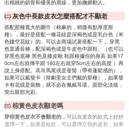
出精緻的鎖骨和優美的肩線，更加嫵媚動人。
㈡ 灰色中長款皮衣怎麼搭配才不顯老
搭配那種寬大的圍巾（棉麻的，稍微有點厚度那
種），最好是搭配一條花紋是深褐色或是乳白色（米
色鏤空花紋）的。可以去商場試著搭配一下 。穿黑
色直通長褲，配深褐色或是牛皮色中跟鞋。（也可以
穿黑色底褲 黑色及膝皮靴 鞋跟根據你的身高 如果17
0cm左右就傳平跟 160左右就穿5cm左右的高度 ）再
說上身搭配。高吊馬尾或是發髻（帶有蓬鬆感的），
如果可以戴發卡（韓劇里女主們戴的那種），如果發
卡有花或是裝飾，就不必在佩戴耳環。面部化淡妝，
突出眼部光彩。
㈢ 棕黃色皮衣顯老嗎
可以在皮衣的款式上好好
穿棕黃色皮衣不會顯老的，
選擇一下，如果是短款，可以選擇立領的皮衣，如果