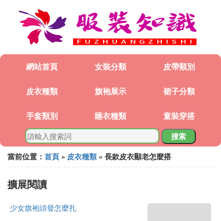
網站首頁
女裝分類
皮帶類別
皮衣種類
旗袍展示
裙子分類
手套類別
睡衣種類
童裝穿搭
搜索
當前位置：
首頁
»
皮衣種類
» 長款皮衣顯老怎麼搭
擴展閱讀
少女旗袍頭發怎麼扎