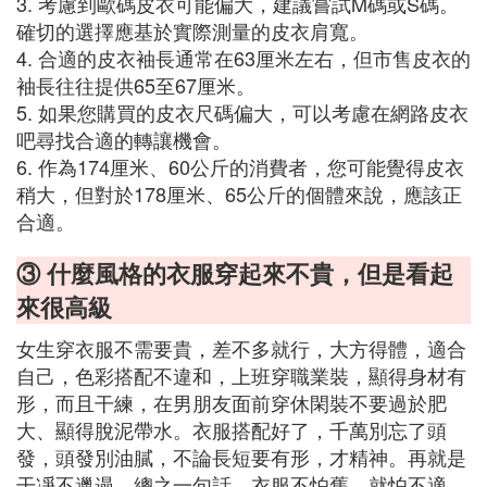
3. 考慮到歐碼皮衣可能偏大，建議嘗試M碼或S碼。
確切的選擇應基於實際測量的皮衣肩寬。
4. 合適的皮衣袖長通常在63厘米左右，但市售皮衣的
袖長往往提供65至67厘米。
5. 如果您購買的皮衣尺碼偏大，可以考慮在網路皮衣
吧尋找合適的轉讓機會。
6. 作為174厘米、60公斤的消費者，您可能覺得皮衣
稍大，但對於178厘米、65公斤的個體來說，應該正
合適。
③ 什麼風格的衣服穿起來不貴，但是看起
來很高級
女生穿衣服不需要貴，差不多就行，大方得體，適合
自己，色彩搭配不違和，上班穿職業裝，顯得身材有
形，而且干練，在男朋友面前穿休閑裝不要過於肥
大、顯得脫泥帶水。衣服搭配好了，千萬別忘了頭
發，頭發別油膩，不論長短要有形，才精神。再就是
干凈不邋遢。總之一句話，衣服不怕舊，就怕不適