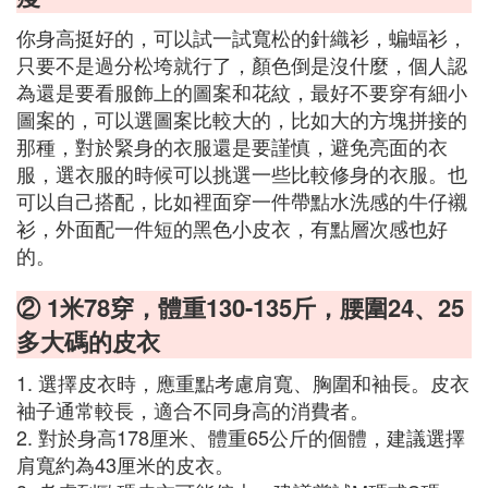
你身高挺好的，可以試一試寬松的針織衫，蝙蝠衫，
只要不是過分松垮就行了，顏色倒是沒什麼，個人認
為還是要看服飾上的圖案和花紋，最好不要穿有細小
圖案的，可以選圖案比較大的，比如大的方塊拼接的
那種，對於緊身的衣服還是要謹慎，避免亮面的衣
服，選衣服的時候可以挑選一些比較修身的衣服。也
可以自己搭配，比如裡面穿一件帶點水洗感的牛仔襯
衫，外面配一件短的黑色小皮衣，有點層次感也好
的。
② 1米78穿，體重130-135斤，腰圍24、25
多大碼的皮衣
1. 選擇皮衣時，應重點考慮肩寬、胸圍和袖長。皮衣
袖子通常較長，適合不同身高的消費者。
2. 對於身高178厘米、體重65公斤的個體，建議選擇
肩寬約為43厘米的皮衣。