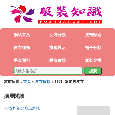
網站首頁
女裝分類
皮帶類別
皮衣種類
旗袍展示
裙子分類
手套類別
睡衣種類
童裝穿搭
搜索
當前位置：
首頁
»
皮衣種類
» 135斤怎麼選皮衣
擴展閱讀
少女旗袍頭發怎麼扎