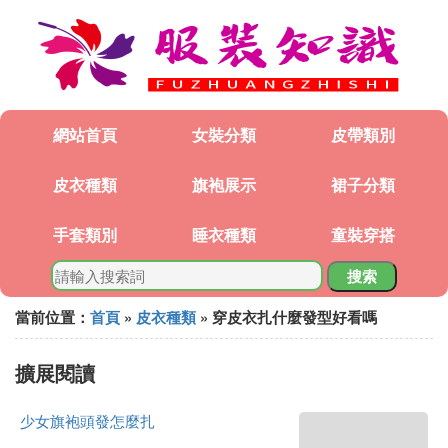
網站首頁
女裝分類
皮帶類別
皮衣種類
旗袍展示
裙子分類
手套類別
睡衣種類
童裝穿搭
搜索
當前位置：
首頁
»
皮衣種類
» 穿皮衣扎什麼發型好看嗎
擴展閱讀
少女旗袍頭發怎麼扎