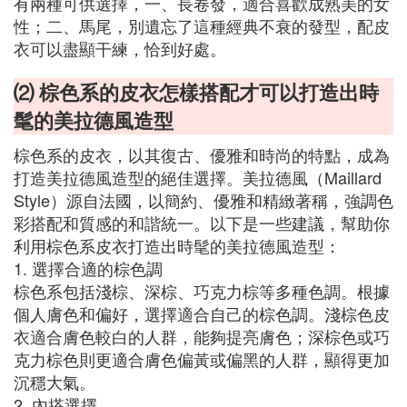
有兩種可供選擇，一、長卷發，適合喜歡成熟美的女
性；二、馬尾，別遺忘了這種經典不衰的發型，配皮
衣可以盡顯干練，恰到好處。
⑵ 棕色系的皮衣怎樣搭配才可以打造出時
髦的美拉德風造型
棕色系的皮衣，以其復古、優雅和時尚的特點，成為
打造美拉德風造型的絕佳選擇。美拉德風（Maillard
Style）源自法國，以簡約、優雅和精緻著稱，強調色
彩搭配和質感的和諧統一。以下是一些建議，幫助你
利用棕色系皮衣打造出時髦的美拉德風造型：
1. 選擇合適的棕色調
棕色系包括淺棕、深棕、巧克力棕等多種色調。根據
個人膚色和偏好，選擇適合自己的棕色調。淺棕色皮
衣適合膚色較白的人群，能夠提亮膚色；深棕色或巧
克力棕色則更適合膚色偏黃或偏黑的人群，顯得更加
沉穩大氣。
2. 內搭選擇