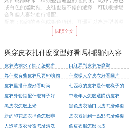
或白色的運動鞋、皮鞋也是不錯的選擇，可以根據場
合和個人喜好進行搭配。
配飾：簡約的金色或銀色項鏈、耳環可以為造型增添
一抹亮點。同時，選擇與皮衣材質相呼應的腰帶、手
閱讀全文
錶等配飾，也能提升整體造型的精緻感。
5. 色彩與質感平衡
在美拉德風中，色彩與質感的平衡至關重要。棕色皮
與穿皮衣扎什麼發型好看嗎相關的內容
衣本身已經具有一定的厚重感，因此在搭配時要注意
避免過多的深色或厚重材質堆砌在一起，以免顯得沉
皮衣洗縮水了鄒了怎麼辦
口紅弄到皮衣怎麼辦
悶壓抑。可以通過加入一些輕盈、透氣的面料或明亮
為什麼有些皮衣只要50塊錢
什麼樣人穿皮衣好看圖片
的色彩來平衡整體造型。
皮衣里搭什麼好看時尚
七匹狼的皮衣是什麼樣子的
6. 發型與妝容
發型：簡潔干練的發型能夠凸顯棕色皮衣的利落感。
皮衣外套搭配什麼褲子好
中老年人怎麼選購仿皮衣
可以嘗試將頭發紮成低馬尾、丸子頭或自然披肩，根
黑皮衣怎麼上光
黑色皮衣袖口脫皮怎麼修復
據個人臉型和喜好進行調整。
妝容：自然的妝容更能凸顯棕色皮衣的優雅氣質。可
新的印花皮衣掉色怎麼辦
皮衣被刮到一點點怎麼修復
以選擇淡雅的眼妝、裸色唇膏以及適量的高光和陰影
人造革皮衣發霉怎麼清洗
假皮衣服怎麼脫皮