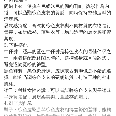
簡約上衣：選擇白色或米色的簡約T恤、襯衫作為內
搭，可以凸顯棕色皮衣的質感，同時保持整體造型的
清爽感。
層次感搭配：嘗試將棕色皮衣與不同材質的衣物進行
疊穿，如針織衫、薄毛衣等，增加造型的層次感和豐
富度。
3. 下裝搭配
牛仔褲：經典的藍色牛仔褲是棕色皮衣的最佳伴侶之
一，兩者搭配既休閑又時尚。選擇修身或直筒款式，
避免過於寬松的褲型。
黑色褲裝：黑色緊身褲、皮褲或西裝褲也是不錯的選
擇，能夠凸顯棕色皮衣的硬朗氣質，打造干練的都市
風格。
裙子：對於女性來說，可以嘗試將棕色皮衣與長裙或
半身裙搭配，展現柔美與力量並存的魅力。
4. 鞋子與配飾
鞋子：棕色皮靴是與棕色皮衣相得益彰的選擇，能夠
延伸腿部線條，增強整體造型的連貫性。此外，黑色