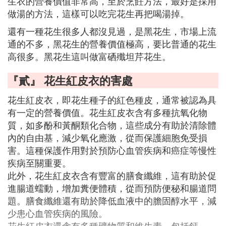
生衣的營養價值非常高，至於烹飪方法，最好是採用
做湯的方法，這樣可以吃完花生再把喝湯掉。
還有一種花生很多人都沒見過，是黑花生，市場上流
通的不多，黑花生的營養價值極高，要比普通的花生
高很多。黑花生這叫做富硒殲坦芹花生。
『貳』 花生紅皮衣的害處
花生紅皮衣，即花生種子的紅色種皮，通常被認為具
有一定的營養價值。花生紅皮衣含有多種抗氧化物
質，如多酚和黃酮類化合物，這些成分有助於清除體
內的自由基，減少氧化應激，從而保護細胞免受損
害。這種保護作用對於預防心血管疾病和癌症等慢性
疾病至關重要。
此外，花生紅皮衣含有豐富的膳食纖維，這有助於促
進腸道蠕動，增加糞便體積，從而預防便秘和腸道問
題。膳食纖維還有助於降低血液中的膽固醇水平，減
少患心血管疾病的風險。
花生紅皮衣還含有多種礦物質和維生素，包括鈣、