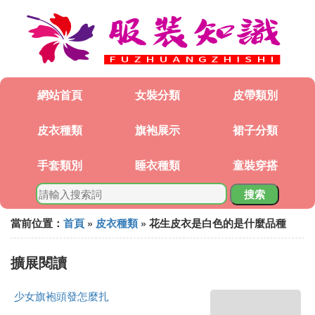
網站首頁
女裝分類
皮帶類別
皮衣種類
旗袍展示
裙子分類
手套類別
睡衣種類
童裝穿搭
搜索
當前位置：
首頁
»
皮衣種類
» 花生皮衣是白色的是什麼品種
擴展閱讀
少女旗袍頭發怎麼扎