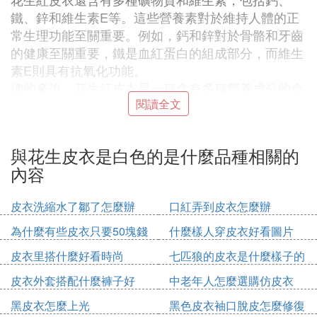
鐵、鋅和維生素E等。這些營養素對於維持人體的正
常生理功能至關重要。例如，鈣和鋅對於骨骼和牙齒
的健康至關重要，鐵是血紅蛋白的組成部分，而維生
素E則具有抗氧化功能。
總的來說，花生紅皮衣是一種含有多種營養成分的食
閱讀全文
材，可以在日常飲食中適量食用，為人體提供所需的
營養和健康益處。
與花生皮衣是白色的是什麼品種相關的
『叄』 市場上賣的花生有很多，不過皮的
內容
顏色不同，怎麼區別，哪種好
相信大家不管是在超市還是在集市上都可以看到花生
皮衣洗縮水了鄒了怎麼辦
口紅弄到皮衣怎麼辦
的蹤影，花生是我們平時也會吃的食物，然而如今的
為什麼有些皮衣只要50塊錢
什麼樣人穿皮衣好看圖片
花生有這么多種品種，大家卻不知道哪一種花生更好
皮衣里搭什麼好看時尚
七匹狼的皮衣是什麼樣子的
吃一些，並且吃起來比較的健康，
不知道大家在集市
上有沒有看到那種深紅色的小顆粒花生，這種花生是
皮衣外套搭配什麼褲子好
中老年人怎麼選購仿皮衣
比較好的，而且吃起來比較的健康，裡面的營養物質
黑皮衣怎麼上光
黑色皮衣袖口脫皮怎麼修復
也比較的豐富，相信大家也看到了一些淺色的花生，