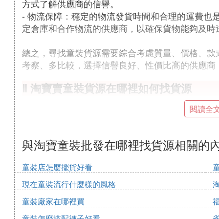
方式了解供應商的信譽。
- 物流保障：穩定的物流發貨時間和合理的運費也
定倉庫和合作物流的供應商，以確保貨物能夠及時
總之，尋找童裝貨源需要綜合考慮質量、價格、款
考察、多比較，選擇信譽良好、性價比高的供應商
Ⅱ 淘寶賣童裝貨源在哪裡如何找貨源
淘寶賣童裝的貨源主要集中在批發市場、生產廠家
閱讀全
貨源時，可以通過實地考察批發市場、聯系童裝生
會等方式，結合自身需求選擇合適的供應商。
與淘寶童裝批發在哪裡找貨源相關的
童裝貨源的獲取是淘寶賣家成功運營的重要環節。
童裝店怎麼擺貨好看
到店鋪的競爭力和利潤空間。以下是詳細尋找童裝
現在童裝流行什麼樣的風格
1. 批發市場
童裝廠家在哪裡買
批發市場是淘寶賣家獲取童裝貨源的重要渠道。國
- 廣州十三行童裝市場：作為國內最大的童裝批發
童裝怎麼搭配褲子好看