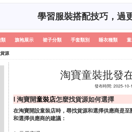
學習服裝搭配技巧，過
種類
旗袍展示
裙子分類
手套類別
睡衣種類
童
找貨源
淘寶童裝批發
發布時間: 2025-10-16
Ⅰ 淘寶開
童裝店
怎麼找貨源如何選擇
在淘寶開設童裝店時，尋找貨源和選擇供應商是至
和選擇供應商的建議：