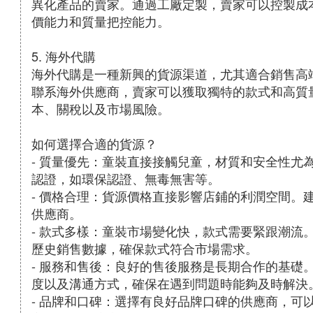
異化產品的賣家。通過工廠定製，賣家可以控製成
價能力和質量把控能力。
5. 海外代購
海外代購是一種新興的貨源渠道，尤其適合銷售高
聯系海外供應商，賣家可以獲取獨特的款式和高質
本、關稅以及市場風險。
如何選擇合適的貨源？
- 質量優先：童裝直接接觸兒童，材質和安全性尤
認證，如環保認證、無毒無害等。
- 價格合理：貨源價格直接影響店鋪的利潤空間。
供應商。
- 款式多樣：童裝市場變化快，款式需要緊跟潮流
歷史銷售數據，確保款式符合市場需求。
- 服務和售後：良好的售後服務是長期合作的基礎
度以及溝通方式，確保在遇到問題時能夠及時解決
- 品牌和口碑：選擇有良好品牌口碑的供應商，可