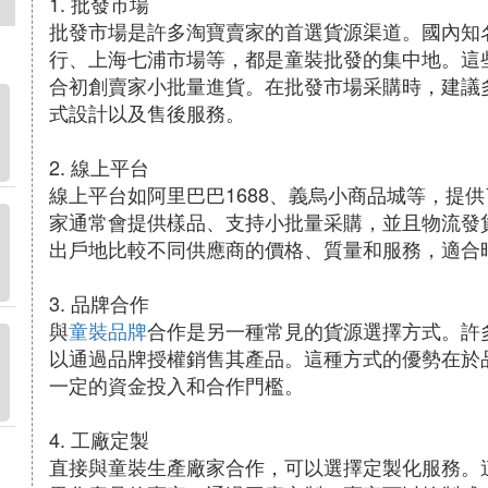
1. 批發市場
批發市場是許多淘寶賣家的首選貨源渠道。國內知
行、上海七浦市場等，都是童裝批發的集中地。這
合初創賣家小批量進貨。在批發市場采購時，建議
式設計以及售後服務。
2. 線上平台
線上平台如阿里巴巴1688、義烏小商品城等，提
家通常會提供樣品、支持小批量采購，並且物流發
出戶地比較不同供應商的價格、質量和服務，適合
3. 品牌合作
與
童裝品牌
合作是另一種常見的貨源選擇方式。許
以通過品牌授權銷售其產品。這種方式的優勢在於
一定的資金投入和合作門檻。
4. 工廠定製
直接與童裝生產廠家合作，可以選擇定製化服務。