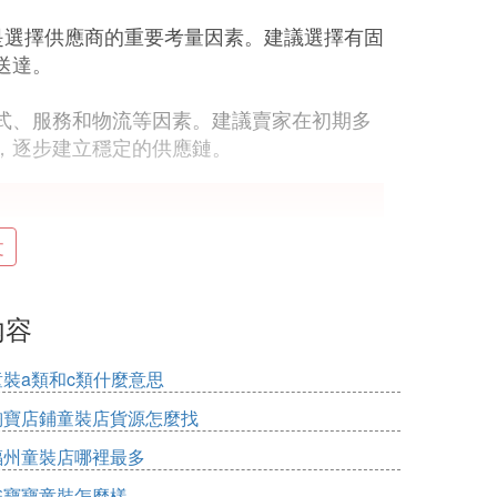
是選擇供應商的重要考量因素。建議選擇有固
送達。
式、服務和物流等因素。建議賣家在初期多
，逐步建立穩定的供應鏈。
、線上平台以及海外代購等渠道。尋找童裝
文
產廠家、利用線上平台優勢以及參加童裝展
內容
童裝市場潛力巨大，但貨源的選擇直接關繫
童裝a類和c類什麼意思
貨源的方法：
淘寶店鋪童裝店貨源怎麼找
福州童裝店哪裡最多
內知名的童裝批發市場包括：
基地之一，十三行匯聚了眾多童裝品牌和供應
雀寶寶童裝怎麼樣