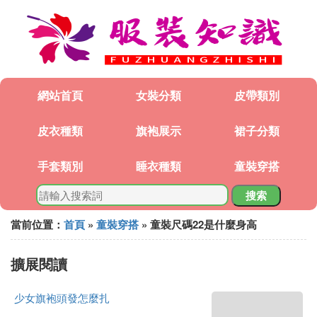
網站首頁
女裝分類
皮帶類別
皮衣種類
旗袍展示
裙子分類
手套類別
睡衣種類
童裝穿搭
搜索
當前位置：
首頁
»
童裝穿搭
» 童裝尺碼22是什麼身高
擴展閱讀
少女旗袍頭發怎麼扎