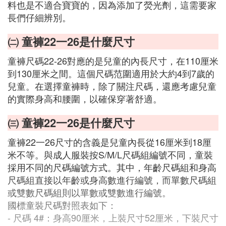
料也是不適合寶寶的，因為添加了熒光劑，這需要家
長們仔細辨別。
㈡ 童褲22一26是什麼尺寸
童褲尺碼22-26對應的是兒童的內長尺寸，在110厘米
到130厘米之間。這個尺碼范圍適用於大約4到7歲的
兒童。在選擇童褲時，除了關注尺碼，還應考慮兒童
的實際身高和腰圍，以確保穿著舒適。
㈢ 童褲22一26是什麼尺寸
童褲22一26尺寸的含義是兒童內長從16厘米到18厘
米不等。與成人服裝按S/M/L尺碼組編號不同，童裝
採用不同的尺碼編號方式。其中，年齡尺碼組和身高
尺碼組直接以年齡或身高數進行編號，而單數尺碼組
或雙數尺碼組則以單數或雙數進行編號。
國標童裝尺碼對照表如下：
- 尺碼 4#：身高90厘米，上裝尺寸52厘米，下裝尺寸