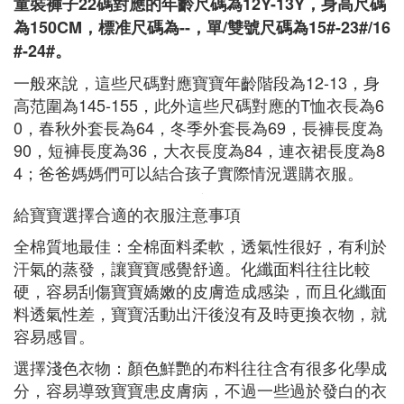
童裝褲子22碼對應的年齡尺碼為12Y-13Y，身高尺碼
為150CM，標准尺碼為--，單/雙號尺碼為15#-23#/16
#-24#。
一般來說，這些尺碼對應寶寶年齡階段為12-13，身
高范圍為145-155，此外這些尺碼對應的T恤衣長為6
0，春秋外套長為64，冬季外套長為69，長褲長度為
90，短褲長度為36，大衣長度為84，連衣裙長度為8
4；爸爸媽媽們可以結合孩子實際情況選購衣服。
給寶寶選擇合適的衣服注意事項
全棉質地最佳：全棉面料柔軟，透氣性很好，有利於
汗氣的蒸發，讓寶寶感覺舒適。化纖面料往往比較
硬，容易刮傷寶寶嬌嫩的皮膚造成感染，而且化纖面
料透氣性差，寶寶活動出汗後沒有及時更換衣物，就
容易感冒。
選擇淺色衣物：顏色鮮艷的布料往往含有很多化學成
分，容易導致寶寶患皮膚病，不過一些過於發白的衣