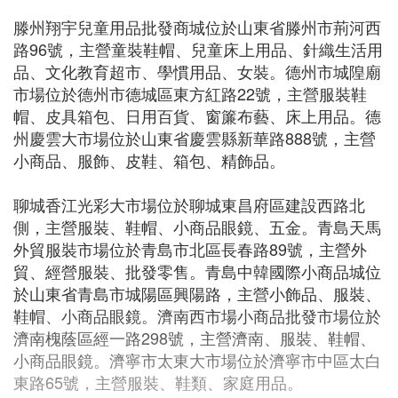
滕州翔宇兒童用品批發商城位於山東省滕州市荊河西
路96號，主營童裝鞋帽、兒童床上用品、針織生活用
品、文化教育超市、學慣用品、女裝。德州市城隍廟
市場位於德州市德城區東方紅路22號，主營服裝鞋
帽、皮具箱包、日用百貨、窗簾布藝、床上用品。德
州慶雲大市場位於山東省慶雲縣新華路888號，主營
小商品、服飾、皮鞋、箱包、精飾品。
聊城香江光彩大市場位於聊城東昌府區建設西路北
側，主營服裝、鞋帽、小商品眼鏡、五金。青島天馬
外貿服裝市場位於青島市北區長春路89號，主營外
貿、經營服裝、批發零售。青島中韓國際小商品城位
於山東省青島市城陽區興陽路，主營小飾品、服裝、
鞋帽、小商品眼鏡。濟南西市場小商品批發市場位於
濟南槐蔭區經一路298號，主營濟南、服裝、鞋帽、
小商品眼鏡。濟寧市太東大市場位於濟寧市中區太白
東路65號，主營服裝、鞋類、家庭用品。