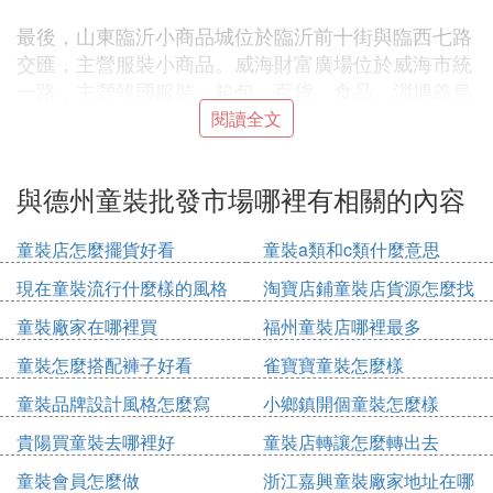
最後，山東臨沂小商品城位於臨沂前十街與臨西七路
交匯，主營服裝小商品。威海財富廣場位於威海市統
一路，主營韓國服裝、箱包、百貨、食品。淄博義烏
小商品城位於山東省淄博市張店區華光路西首，主營
閱讀全文
服裝類、針織類、床上用品、玩具類、文體用品類、
旅遊工藝、禮品飾品、化妝品、箱包鞋類。
與德州童裝批發市場哪裡有相關的內容
❷ 山東有哪些大的批發市場
童裝店怎麼擺貨好看
童裝a類和c類什麼意思
1、青島即墨服裝批發市場
現在童裝流行什麼樣的風格
淘寶店鋪童裝店貨源怎麼找
主營：服裝 服飾飾品 內衣 鞋類 童裝 皮裝
童裝廠家在哪裡買
福州童裝店哪裡最多
童裝怎麼搭配褲子好看
雀寶寶童裝怎麼樣
地址：即墨服裝批發市場位於即墨城區
2、鶴山路濟南窗簾城
童裝品牌設計風格怎麼寫
小鄉鎮開個童裝怎麼樣
主營：布藝、窗簾 床上用品、家居用品
貴陽買童裝去哪裡好
童裝店轉讓怎麼轉出去
地址：濟南市標山北路1號
3、泰安金橋服裝城
童裝會員怎麼做
浙江嘉興童裝廠家地址在哪