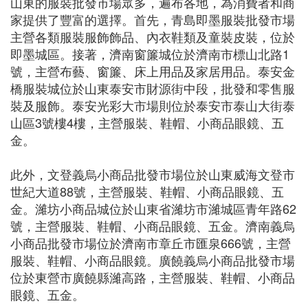
山東的服裝批發市場眾多，遍布各地，為消費者和商
家提供了豐富的選擇。首先，青島即墨服裝批發市場
主營各類服裝服飾飾品、內衣鞋類及童裝皮裝，位於
即墨城區。接著，濟南窗簾城位於濟南市標山北路1
號，主營布藝、窗簾、床上用品及家居用品。泰安金
橋服裝城位於山東泰安市財源街中段，批發和零售服
裝及服飾。泰安光彩大市場則位於泰安市泰山大街泰
山區3號樓4樓，主營服裝、鞋帽、小商品眼鏡、五
金。
此外，文登義烏小商品批發市場位於山東威海文登市
世紀大道88號，主營服裝、鞋帽、小商品眼鏡、五
金。濰坊小商品城位於山東省濰坊市濰城區青年路62
號，主營服裝、鞋帽、小商品眼鏡、五金。濟南義烏
小商品批發市場位於濟南市章丘市匯泉666號，主營
服裝、鞋帽、小商品眼鏡。廣饒義烏小商品批發市場
位於東營市廣饒縣濰高路，主營服裝、鞋帽、小商品
眼鏡、五金。