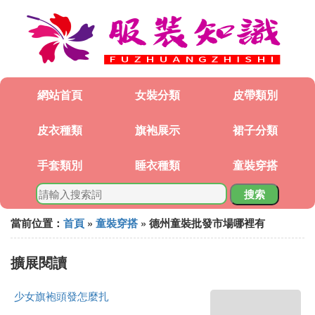
網站首頁
女裝分類
皮帶類別
皮衣種類
旗袍展示
裙子分類
手套類別
睡衣種類
童裝穿搭
搜索
當前位置：
首頁
»
童裝穿搭
» 德州童裝批發市場哪裡有
擴展閱讀
少女旗袍頭發怎麼扎