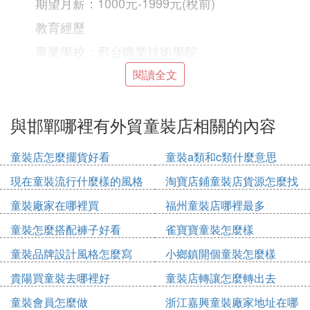
期望月薪：1000元-1999元(稅前)
教育經歷
畢業學校：邢台職業技術學院
時間：xx-09至xx-07
閱讀全文
專業：服裝設計與工程
與邯鄲哪裡有外貿童裝店相關的內容
學歷：大專
專業描述：系統學習了服裝設計服裝樣板服裝銷
童裝店怎麼擺貨好看
童裝a類和c類什麼意思
售等理論知識
現在童裝流行什麼樣的風格
淘寶店鋪童裝店貨源怎麼找
工作經驗
童裝廠家在哪裡買
福州童裝店哪裡最多
公司名稱：河北天悅貿易有限公司
童裝怎麼搭配褲子好看
雀寶寶童裝怎麼樣
職位名稱：跟單
童裝品牌設計風格怎麼寫
小鄉鎮開個童裝怎麼樣
工作時間：xx-03至xx-08
貴陽買童裝去哪裡好
童裝店轉讓怎麼轉出去
工作描述：負責日本童裝訂單的跟單工作，從面
童裝會員怎麼做
浙江嘉興童裝廠家地址在哪
輔料到大貨的生產和交貨整個環節的操作。熟悉石家