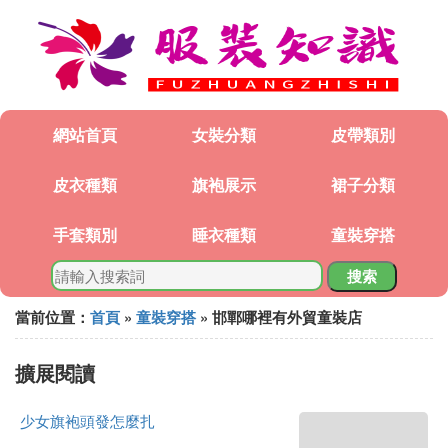
網站首頁
女裝分類
皮帶類別
皮衣種類
旗袍展示
裙子分類
手套類別
睡衣種類
童裝穿搭
搜索
當前位置：
首頁
»
童裝穿搭
» 邯鄲哪裡有外貿童裝店
擴展閱讀
少女旗袍頭發怎麼扎