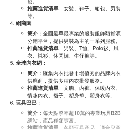
發。
：女裝、鞋子、箱包、男裝
推薦進貨清單
等。
：
網商園
：全國最早最專業的服裝服飾類貨源
簡介
分銷平台，提供男裝為主的一系列服務。
：男裝、T恤、Polo衫、風
推薦進貨清單
衣、襯衫、休閑褲、牛仔褲等。
：
全球內衣網
：匯集內衣批發市場優秀的品牌內衣
簡介
供應商，提供多種內衣批發服務。
：文胸、內褲、保暖內衣、
推薦進貨清單
情趣內衣、襪子、塑身褲、塑身衣等。
：
玩具巴巴
：每天點擊率超10萬的專業玩具B2B
簡介
網站，產品種類豐富。
：各類玩具產品，適合兒童
推薦進貨清單