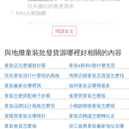
玩具攤位的進貨需求。
：
NALA美妝網
：國內知名的美妝采購批發網站，品
簡介
類豐富，價格優惠。
閱讀全文
：護膚品、彩妝、個人護
推薦進貨清單
理、洗護用品等美妝日化產品。
與地攤童裝批發貨源哪裡好相關的內容
：
義烏購
：義烏小商品市場線上平台，覆蓋廣
簡介
童裝店怎麼擺貨好看
童裝a類和c類什麼意思
泛，商品種類繁多。
現在童裝流行什麼樣的風格
淘寶店鋪童裝店貨源怎麼找
：玩具、配飾、百貨、服
推薦進貨清單
飾、箱包、內衣、鞋襪等。
童裝廠家在哪裡買
福州童裝店哪裡最多
：
包牛牛
童裝怎麼搭配褲子好看
雀寶寶童裝怎麼樣
：專門做箱包貨源批發的網站，匯集
簡介
童裝品牌設計風格怎麼寫
小鄉鎮開個童裝怎麼樣
多家經過認證的網供廠商。
貴陽買童裝去哪裡好
童裝店轉讓怎麼轉出去
：男包、女包、雙肩包、斜
推薦進貨清單
挎包、背包、錢包、旅行箱等箱包產品。
童裝會員怎麼做
浙江嘉興童裝廠家地址在哪