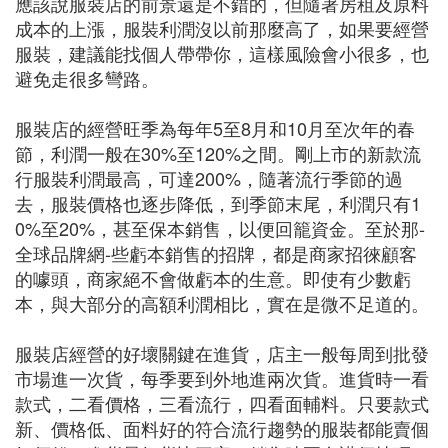
應該說服裝店的前景還是不錯的，但隨著房租及原料
成本的上漲，服裝利潤沒以前那麼高了，如果要經營
服裝，建議能找個人帶帶你，這樣風險會小很多，也
避免走很多彎路。
服裝店的經營旺季為每年5至8月和10月至次年的春
節，利潤一般在30%至120%之間。剛上市的新款流
行服裝利潤最高，可達200%，隨著流行季節的過
去，服裝價格也逐步降低，到季節末尾，利潤只有1
0%至20%，甚至保本銷售，以便回籠資金。至於那-
全球品牌網-些虧本銷售的招牌，都是商家招徠顧客
的噱頭，商家絕不會做虧本的生意。即使有少數虧
本，與大部分的高額利潤相比，實在是微不足道的。
服裝店經營的好壞關鍵在進貨，店主一般每周到批發
市場進一次貨，每季要到外地進兩次貨。進貨時一看
款式，二看價格，三看流行，四看面輔料。只要款式
新、價格低、面料好的符合流行趨勢的服裝都能賣個