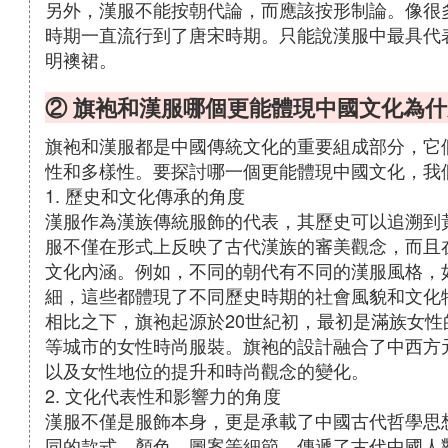
另外，漢服不能按朝代論，而應該按形制論。像很
時期一直流行到了唐宋時期。只能說漢服中最具代
明襖裙。
② 旗袍和漢服哪個更能體現中國文化為什
旗袍和漢服都是中國傳統文化的重要組成部分，它
性和多樣性。要探討哪一個更能體現中國文化，我
1. 歷史和文化傳承的角度
漢服作為漢族傳統服飾的代表，其歷史可以追溯到
服不僅在形式上反映了古代漢族的審美觀念，而且
文化內涵。例如，不同的朝代有不同的漢服風格，
細，這些都體現了不同歷史時期的社會風貌和文化
相比之下，旗袍起源於20世紀初，最初是滿族女
等城市的女性時尚服裝。旗袍的設計融合了中西方
以及女性地位的提升和時尚觀念的變化。
2. 文化代表性和影響力的角度
漢服不僅是服飾本身，更是承載了中國古代哲學思
同的款式、顏色、圖案等細節，傳遞了古代中國人