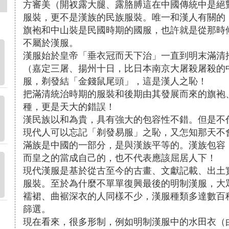
方審美（開衩露大腿、露胳膊這在中國傳統中是絕
服裝，更不是漢族的民族服裝。唯一和漢人有關的
旗袍和中山裝是民國時期的國服，也許就是從那時
不屬於漢服。
漢服始於皇帝「垂衣冠而天下治」一直到明末滿清
（嘉定三屠、揚州十日，比日本南京大屠殺屠殺的
服，剃發結「金錢鼠尾頭」，這是漢人之恥！
把滿清統治時期的服裝和後期由其發展而來的旗袍
種，更是天大的錯誤！
漢民族以和為貴，具有強大的包容性不錯。但是不
現代人可以忘記「剃發易服」之恥，又怎知那天不
滿族是中國的一部分，是與漢族平等的。漢族包容
而皇之的當成自己的，也不代表應該屈居人下！
現代漢服是基於從古至今的古畫、文獻記載、出土
服裝。至於為什麼不單單復興最後的明制漢服，大
襦裙、曲裾深衣的人同樣不少，漢服種類多達數百
篩選。
現在看來，很多形制，例如明制漢服中的水田衣（