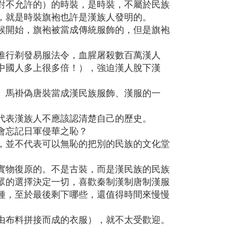
對不允許的）的時裝，是時裝，不屬於民族
，就是時裝旗袍也許是漢族人發明的。
候開始，旗袍被當成傳統服飾的，但是旗袍
推行剃發易服法令，血腥屠殺數百萬漢人
中國人多上很多倍！），強迫漢人脫下漢
、馬褂偽唐裝當成漢民族服飾、漢服的一
代表漢族人不應該認清楚自己的歷史。
會忘記日軍侵華之恥？
，並不代表可以無恥的把別的民族的文化堂
實物復原的。不是古裝，而是漢民族的民族
眾的選擇決定一切，喜歡秦制漢制唐制漢服
種，至於最後剩下哪些，還值得時間來慢慢
由布料拼接而成的衣服），就不太受歡迎。