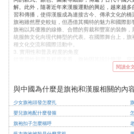
解。此外，隨著近年來漢服運動的興起，越來越多
習和傳播，使得漢服成為連接古今、傳承文化的橋
旗袍雖然歷史較短，但憑借其獨特的魅力和國際影
旗袍以其優雅的線條、合體的剪裁和豐富的裝飾，
統服飾文化向現代轉型的代表。在國際舞台上，旗
種文化交流和國際活動中。
3. 實用性和普及程度的角度
從實用性和普及程度來看，旗袍因其設計簡潔、穿
為普及。無論是正式場合還是日常生活，旗袍都能
閱讀全
和喜愛。
而漢服由於其復雜的款式和穿著要求，在日常生活
與中國為什麼是旗袍和漢服相關的內
動的推廣和文化自信的增強，越來越多的年輕人開
活方式和文化態度的表達。
少女旗袍頭發怎麼扎
結論
綜上所述，漢服和旗袍各有特色，它們分別代表了
嬰兒旗袍配什麼發箍
了中國古代的歷史沉澱和文化傳承，是中華民族悠
旗袍扣子怎麼稱呼
中國近現代文化的變遷和女性的社會地位提升，是
要說哪一個更能體現中國文化，這取決於我們如何
藍衣旗袍被殺是什麼電視