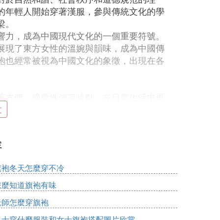
的年輕人開始穿著漢服，參與傳統文化的學
梁。
響力，成為中國現代文化的一個重要符號。
展現了東方女性的溫婉與韻味，成為中國傳
袍也經常被視為中國文化的象徵，出現在各
著方便、適應性強等特點，在日常生活中更
展現出獨特的魅力，因此更容易被大眾接受
文
中的普及程度相對較低。然而，隨著漢服運
容
始在日常生活中穿著漢服，將其作為一種生
旗袍冬天怎麼穿不冷
中國傳統文化的不同方面。漢服更多地體現
怎麼知道旗袍有味
久歷史和文化精神的象徵。而旗袍則代表了
老師怎麼穿旗袍
中國現代文化的一個縮影。
定義「體現」。如果是指歷史文化的深度和
男士穿什麼服裝和女士旗袍搭配圖片欣賞