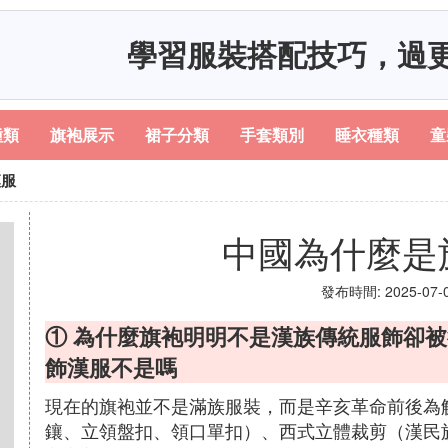
學習服裝搭配技巧，過
種類
旗袍展示
裙子分類
手套類別
睡衣種類
童
漢服
中國為什麼是
發布時間: 2025-07-05
① 為什麼旗袍明明不是漢族傳統服飾卻被
飾漢服不是嗎
現在的旗袍並不是滿族服裝，而是辛亥革命前後為
鑲、立領盤扣、領口單扣）、西式立體裁剪（漢民