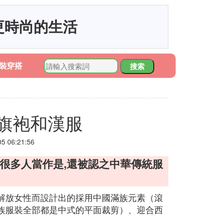
更時尚的生活
裝穿搭
搜索
旗袍和漢服
 06:21:56
很多人當作是,還被認之中華傳統服
解放女性而設計出的採用中國滿族元素（滾
族服裝全部都是中式的平面裁剪）、迎合西