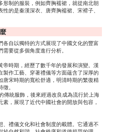
多形制的服裝，例如齊胸襦裙，就從南北朝
表性的是秦漢深衣、唐齊胸襦裙、宋褙子、
麼
們各自以獨特的方式展現了中國文化的豐富
們需要從多個角度進行分析。
黃帝時期，經歷了數千年的發展和演變。漢
在製作工藝、穿著禮儀等方面蘊含了深厚的
如唐宋時期的寬松舒適，明清時期的繁復精
特徵。
性的傳統服飾，後來經過改良成為流行於上海
元素，展現了近代中國社會的開放與包容，
想、禮儀文化和社會制度的載體。它通過不
對於自然和諧、社會秩序和道德規范的理