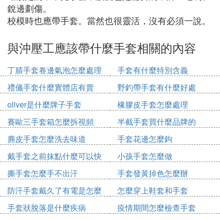
銳邊劃傷。
校模時也應帶手套。當然也很靈活，沒有必須一說。
與沖壓工應該帶什麼手套相關的內容
丁腈手套卷邊氣泡怎麼處理
手套有什麼特別含義
禮儀手套什麼實體店有賣
野釣帶手套有什麼好處
oliver是什麼牌子手套
橡膠皮手套怎麼處理
賽歐三手套箱怎麼拆視頻
半截手套買什麼品牌的
麂皮手套怎麼洗去味道
手套花邊怎麼鉤
戴手套之前抹點什麼可以快
小孩手套怎麼做
速戴上
撕手套怎麼手不出汗
手套發黃掉色怎麼辦
防汗手套戴久了有電是怎麼
怎麼穿上鞋套和手套
了
手套狀脫落是什麼疾病
疫情期間怎麼檢查手套