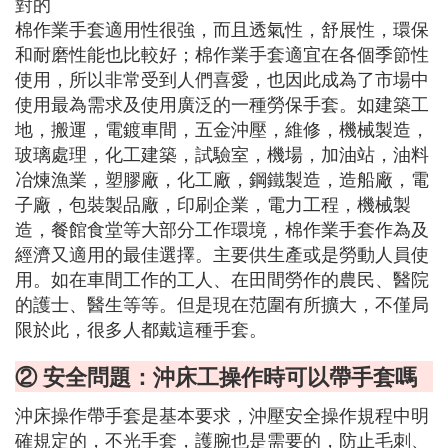
對的
棉作業手套適用性很強，而且透氣性，舒展性，環保
和耐磨性能也比較好；棉作業手套適宜在各個季節性
使用，所以非常受到人們喜愛，也因此成為了市場中
使用最為需求及使用廣泛的一種勞保手套。如建築工
地，搬運，電鍍車間，五金沖壓，維修，機械製造，
玻璃處理，化工建築，試驗室，機場，加油站，油料
冶煉漁業，塑膠廠，化工廠，鋼鐵製造，造船廠，電
子廠，包裝製品廠，印刷企業，電力工程，機械製
造，餐館食堂等大部分工作環境，棉作業手套作為及
經濟又適用的最佳選擇。主要供生產或是勞動人員使
用。如在車間工作的工人、在田間勞作的農民、醫院
的護士、醫生等等。但是現在范圍有所擴大，不僅局
限於此，很多人都戴這種手套。
② 安全問題：沖床工操作時可以帶手套嗎
沖床操作帶手套是基本要求，沖壓安全操作規程中明
確規定的，不光手套，護腕也是需要的，防止毛刺、