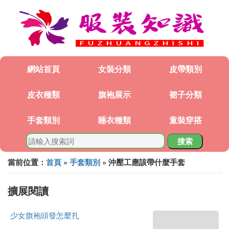
網站首頁
女裝分類
皮帶類別
皮衣種類
旗袍展示
裙子分類
手套類別
睡衣種類
童裝穿搭
搜索
當前位置：
首頁
»
手套類別
» 沖壓工應該帶什麼手套
擴展閱讀
少女旗袍頭發怎麼扎