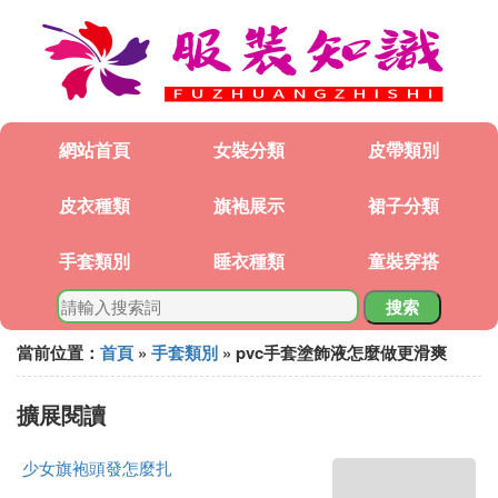
網站首頁
女裝分類
皮帶類別
皮衣種類
旗袍展示
裙子分類
手套類別
睡衣種類
童裝穿搭
搜索
當前位置：
首頁
»
手套類別
» pvc手套塗飾液怎麼做更滑爽
擴展閱讀
少女旗袍頭發怎麼扎