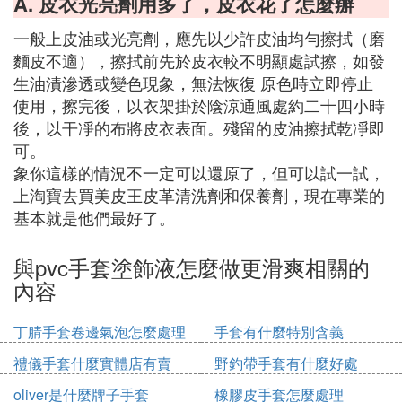
A. 皮衣光亮劑用多了，皮衣花了怎麼辦
一般上皮油或光亮劑，應先以少許皮油均勻擦拭（磨
麵皮不適），擦拭前先於皮衣較不明顯處試擦，如發
生油漬滲透或變色現象，無法恢復 原色時立即停止
使用，擦完後，以衣架掛於陰涼通風處約二十四小時
後，以干凈的布將皮衣表面。殘留的皮油擦拭乾凈即
可。
象你這樣的情況不一定可以還原了，但可以試一試，
上淘寶去買美皮王皮革清洗劑和保養劑，現在專業的
基本就是他們最好了。
與pvc手套塗飾液怎麼做更滑爽相關的
內容
丁腈手套卷邊氣泡怎麼處理
手套有什麼特別含義
禮儀手套什麼實體店有賣
野釣帶手套有什麼好處
oliver是什麼牌子手套
橡膠皮手套怎麼處理