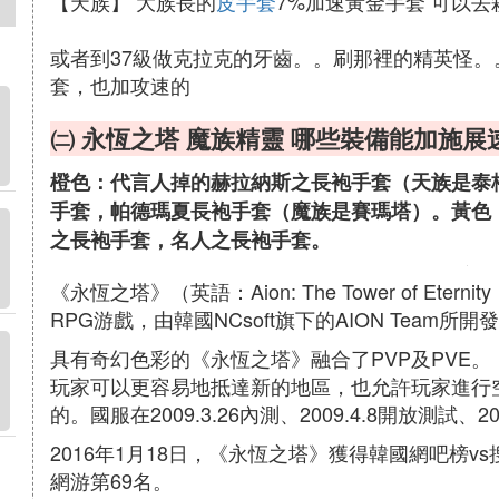
【天族】 大族長的
皮手套
7%加速黃金手套 可以
或者到37級做克拉克的牙齒。。刷那裡的精英怪。
套，也加攻速的
㈡ 永恆之塔 魔族精靈 哪些裝備能加施展
橙色：代言人掉的赫拉納斯之長袍手套（天族是泰
手套，帕德瑪夏長袍手套（魔族是賽瑪塔）。黃色
之長袍手套，名人之長袍手套。
《永恆之塔》（英語：Aion: The Tower of Ete
RPG游戲，由韓國NCsoft旗下的AION Team所開
具有奇幻色彩的《永恆之塔》融合了PVP及PVE
玩家可以更容易地抵達新的地區，也允許玩家進行
的。國服在2009.3.26內測、2009.4.8開放測試、2
2016年1月18日，《永恆之塔》獲得韓國網吧榜vs
網游第69名。