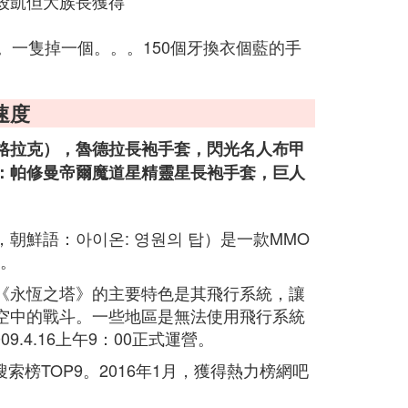
去殺凱但大族長獲得
。一隻掉一個。。。150個牙換衣個藍的手
速度
格拉克），魯德拉長袍手套，閃光名人布甲
：帕修曼帝爾魔道星精靈星長袍手套，巨人
rnity，朝鮮語：아이온: 영원의 탑）是一款MMO
發。
。《永恆之塔》的主要特色是其飛行系統，讓
空中的戰斗。一些地區是無法使用飛行系統
009.4.16上午9：00正式運營。
搜索榜TOP9。2016年1月，獲得熱力榜網吧