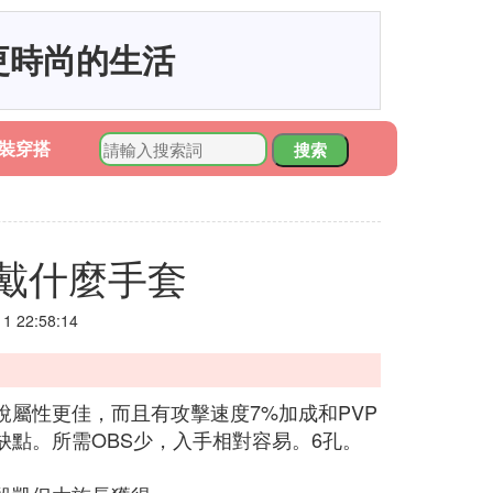
更時尚的生活
裝穿搭
搜索
戴什麼手套
 22:58:14
屬性更佳，而且有攻擊速度7%加成和PVP
點。所需OBS少，入手相對容易。6孔。