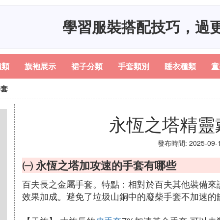
學習服裝搭配技巧，過
種類
旗袍展示
裙子分類
手套類別
睡衣種類
童
手套
永恆之塔精靈
發布時間: 2025-09-11
㈠ 永恆之塔加攻速的手套有哪些
百夫長之金屬手套。特點：相對於百夫其他裝備來說
效果加成。避免了垃圾山銅中的廢柴手套不加速的缺