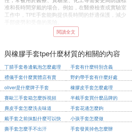
准和長時間穿戴的場合。例如，在醫療檢查或實驗室
工作中，TPE手套能夠提供長時間的舒適保護，減少
手部疲勞和受傷的風險。
閱讀全文
綜上所述，PE手套和TPE手套在材質、性能和應用
場景上存在顯著差異。選擇哪種手套主要取決於具體
的使用需求和工作環境。
與橡膠手套tpe什麼材質的相關的內容
㈢ tpe與pe手套區別
丁腈手套卷邊氣泡怎麼處理
手套有什麼特別含義
材質不同、優勢不同。
禮儀手套什麼實體店有賣
野釣帶手套有什麼好處
材質方面：tpe是熱塑性彈性體，是一種兼有塑料和
oliver是什麼牌子手套
橡膠皮手套怎麼處理
橡膠特性在常溫下顯示橡膠的高彈性，高溫下又能塑
賽歐三手套箱怎麼拆視頻
半截手套買什麼品牌的
化成型的高分子材料。而pe是聚乙烯，是乙烯經聚合
製得的一種熱塑性樹脂。
麂皮手套怎麼洗去味道
手套花邊怎麼鉤
優勢方面：tpe手套具有橡膠的高彈性，高強度，高
戴手套之前抹點什麼可以快
小孩手套怎麼做
回彈性，也有可注塑加工的特徵。而pe手套無臭無
速戴上
毒，手感像蠟，不容易回彈，不易生物降解。
撕手套怎麼手不出汗
手套發黃掉色怎麼辦