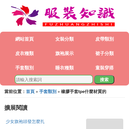
網站首頁
女裝分類
皮帶類別
皮衣種類
旗袍展示
裙子分類
手套類別
睡衣種類
童裝穿搭
搜索
當前位置：
首頁
»
手套類別
» 橡膠手套tpe什麼材質的
擴展閱讀
少女旗袍頭發怎麼扎