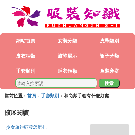
網站首頁
女裝分類
皮帶類別
皮衣種類
旗袍展示
裙子分類
手套類別
睡衣種類
童裝穿搭
搜索
當前位置：
首頁
»
手套類別
» 和尚戴手套有什麼好處
擴展閱讀
少女旗袍頭發怎麼扎