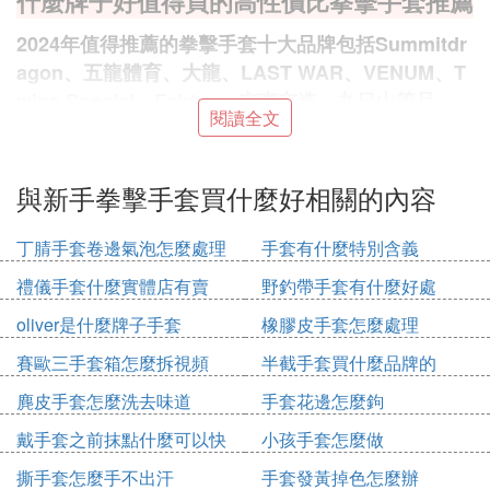
什麼牌子好值得買的高性價比拳擊手套推薦
2024年值得推薦的拳擊手套十大品牌包括Summitdr
agon、五龍體育、大龍、LAST WAR、VENUM、T
wins Special、Fairtex、京東京造、九日山等品
閱讀全文
：
牌，以下是一些高性價比的推薦
：其專業基礎款採用耐用的PU
Summitdragon
與新手拳擊手套買什麼好相關的內容
材質，適合家庭訓練者。對於有一定力量需求的
拳手，超纖皮款是不錯的選擇。
丁腈手套卷邊氣泡怎麼處理
手套有什麼特別含義
：入門到專業級系列齊全，如賽標系列
五龍體育
禮儀手套什麼實體店有賣
野釣帶手套有什麼好處
皮革手套注重防護性能，賽級1990系列則提供
更多樣式選擇。
oliver是什麼牌子手套
橡膠皮手套怎麼處理
：16OZ皮革手套，四道科技大鎖設計，內
大龍
賽歐三手套箱怎麼拆視頻
半截手套買什麼品牌的
膽配備乳膠，既舒適又保護。
麂皮手套怎麼洗去味道
手套花邊怎麼鉤
：潑墨設計獨特，重量在816OZ之
LAST WAR
戴手套之前抹點什麼可以快
小孩手套怎麼做
間，外層超纖皮與內膽完美結合，適合追求個性
速戴上
與性能的拳手。
撕手套怎麼手不出汗
手套發黃掉色怎麼辦