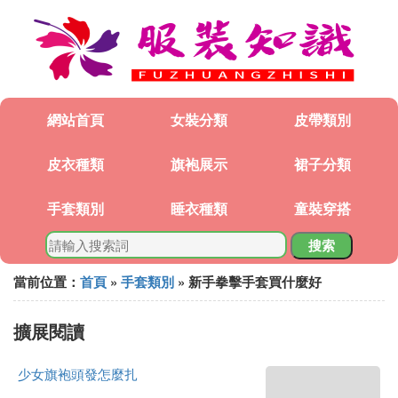
網站首頁
女裝分類
皮帶類別
皮衣種類
旗袍展示
裙子分類
手套類別
睡衣種類
童裝穿搭
搜索
當前位置：
首頁
»
手套類別
» 新手拳擊手套買什麼好
擴展閱讀
少女旗袍頭發怎麼扎